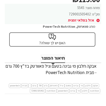
מזהה מוצר:
5545
מק"ט:
729001505402
אזל במלאי זמנית
מותג
פווארטק
,
PowerTech Nutrition
האם יש לך שאלה?
תיאור המוצר
אבקה חלבון מי גבינה בטעם וניל פאוורטק בד"ץ 700 גרם
- מבית PowerTech Nutrition
אבקה
חלבון
מי
גבינה
בטעם
וניל
פאוורטק
בדץ
700
גרם
-
מבית
powertech
nutrition
חלבון
מי
גבינה
powertech
nutrition
729001505402