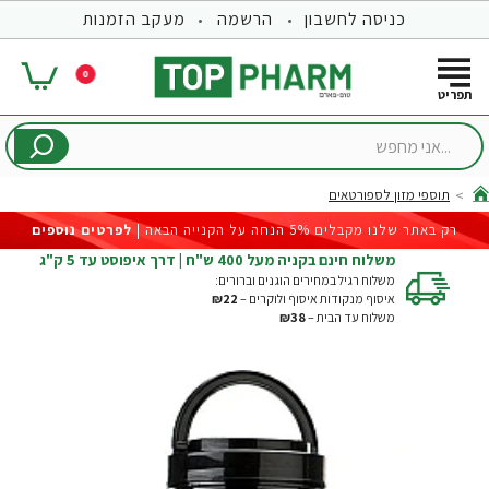
כניסה לחשבון
הרשמה
מעקב הזמנות
0
...אני
מחפש
תוספי מזון לספורטאים
hom
רק באתר שלנו מקבלים 5% הנחה על הקנייה הבאה |
לפרטים נוספים
משלוח חינם בקניה מעל 400 ש"ח | דרך איפוסט עד 5 ק"ג
משלוח רגיל במחירים הוגנים וברורים:
איסוף מנקודות איסוף ולוקרים –
₪22
משלוח עד הבית –
₪38