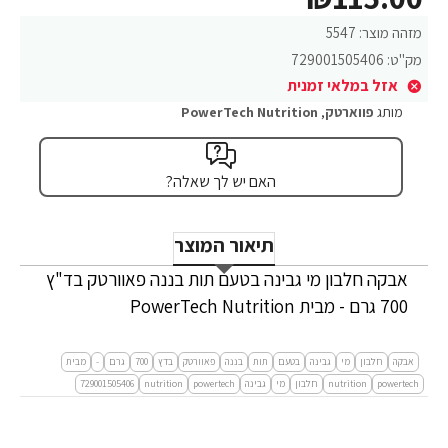
מזהה מוצר:
5547
מק"ט:
729001505406
אזל במלאי זמנית
מותג
פווארטק
,
PowerTech Nutrition
האם יש לך שאלה?
תיאור המוצר
אבקה חלבון מי גבינה בטעם תות בננה פאוורטק בד"ץ
700 גרם - מבית PowerTech Nutrition
אבקה
חלבון
מי
גבינה
בטעם
תות
בננה
פאוורטק
בדץ
700
גרם
-
מבית
powertech
nutrition
חלבון
מי
גבינה
powertech
nutrition
729001505406