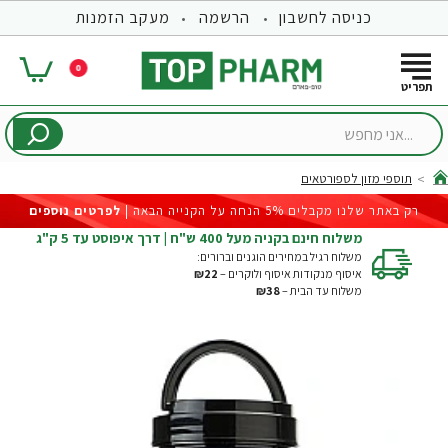
כניסה לחשבון
הרשמה
מעקב הזמנות
0
...אני
מחפש
תוספי מזון לספורטאים
hom
רק באתר שלנו מקבלים 5% הנחה על הקנייה הבאה |
לפרטים נוספים
משלוח חינם בקניה מעל 400 ש"ח | דרך איפוסט עד 5 ק"ג
משלוח רגיל במחירים הוגנים וברורים:
איסוף מנקודות איסוף ולוקרים –
₪22
משלוח עד הבית –
₪38