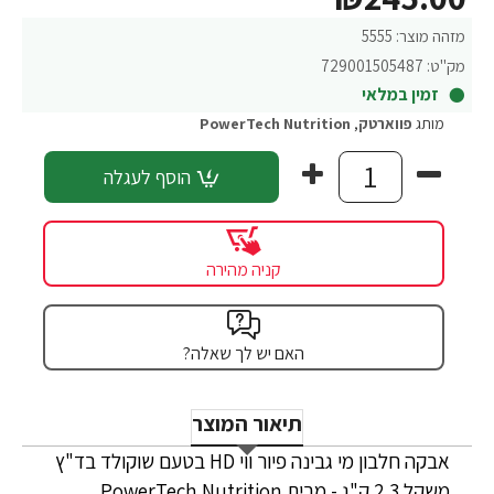
מזהה מוצר:
5555
מק"ט:
729001505487
זמין במלאי
מותג
פווארטק
,
PowerTech Nutrition
הוסף לעגלה
קניה מהירה
האם יש לך שאלה?
תיאור המוצר
אבקה חלבון מי גבינה פיור ווי HD בטעם שוקולד בד"ץ
משקל 2.3 ק"ג - מבית PowerTech Nutrition