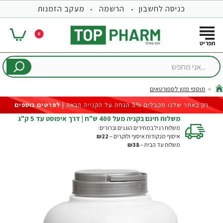
כניסה לחשבון
הרשמה
מעקב הזמנות
0
...אני
מחפש
תוספי מזון לספורטאים
hom
רק באתר שלנו מקבלים 5% הנחה על הקנייה הבאה |
לפרטים נוספים
משלוח חינם בקניה מעל 400 ש"ח | דרך איפוסט עד 5 ק"ג
משלוח רגיל במחירים הוגנים וברורים:
איסוף מנקודות איסוף ולוקרים –
₪22
משלוח עד הבית –
₪38