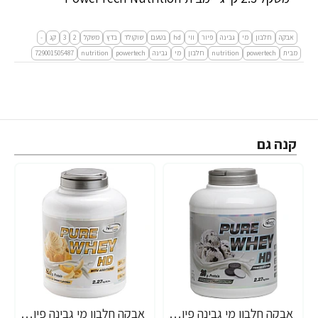
אבקה
חלבון
מי
גבינה
פיור
ווי
hd
בטעם
שוקולד
בדץ
משקל
2
3
קג
-
מבית
powertech
nutrition
חלבון
מי
גבינה
powertech
nutrition
729001505487
קנה גם
אבקה חלבון מי גבינה פיור ווי HD בטעם קרם עוגיות בד"ץ משקל 2.3 ק"ג - מבית PowerTech Nutrition
אבקה חלבון מי גבינה פיור ווי HD בטעם בננה בד"ץ משקל 2.3 ק"ג - מבית PowerTech Nutrition