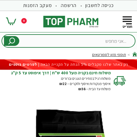
כניסה לחשבון
הרשמה
מעקב הזמנות
0
...אני
מחפש
תוספי מזון לספורטאים
hom
רק באתר שלנו מקבלים 5% הנחה על הקנייה הבאה |
לפרטים נוספים
משלוח חינם בקניה מעל 400 ש"ח | דרך איפוסט עד 5 ק"ג
משלוח רגיל במחירים הוגנים וברורים:
איסוף מנקודות איסוף ולוקרים –
₪22
משלוח עד הבית –
₪38
-25%