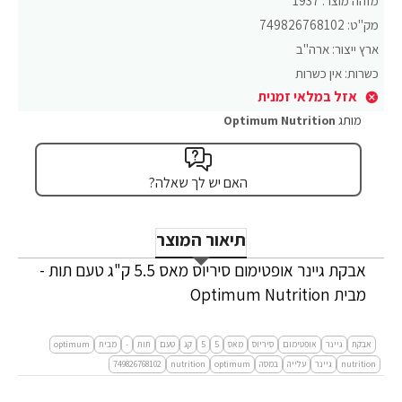
מזהה מוצר:
1937
מק"ט:
749826768102
ארץ ייצור:
ארה"ב
כשרות:
אין כשרות
אזל במלאי זמנית
מותג
Optimum Nutrition
האם יש לך שאלה?
תיאור המוצר
אבקת גיינר אופטימום סיריוס מאס 5.5 ק"ג טעם תות -
מבית Optimum Nutrition
אבקת
גיינר
אופטימום
סיריוס
מאס
5
5
קג
טעם
תות
-
מבית
optimum
nutrition
גיינר
עלייה
במסה
optimum
nutrition
749826768102