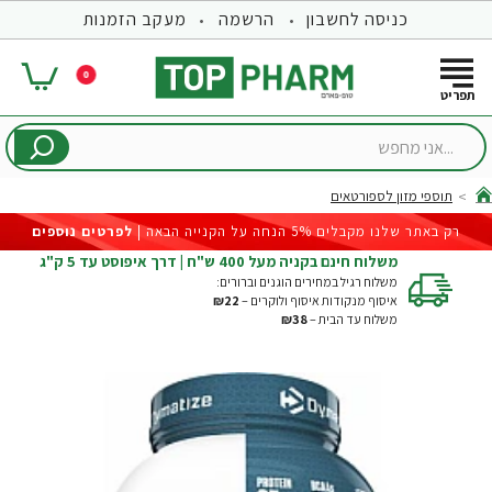
כניסה לחשבון
הרשמה
מעקב הזמנות
0
...אני
מחפש
תוספי מזון לספורטאים
hom
רק באתר שלנו מקבלים 5% הנחה על הקנייה הבאה |
לפרטים נוספים
משלוח חינם בקניה מעל 400 ש"ח | דרך איפוסט עד 5 ק"ג
משלוח רגיל במחירים הוגנים וברורים:
איסוף מנקודות איסוף ולוקרים –
₪22
משלוח עד הבית –
₪38
-21%