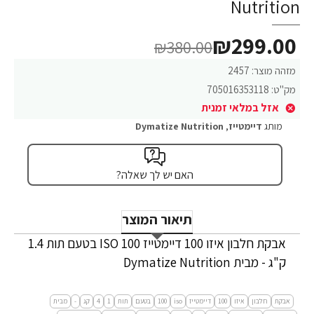
Nutrition
₪299.00
₪380.00
מזהה מוצר:
2457
מק"ט:
705016353118
אזל במלאי זמנית
מותג
דיימטייז
,
Dymatize Nutrition
האם יש לך שאלה?
תיאור המוצר
אבקת חלבון איזו 100 דיימטייז ISO 100 בטעם תות 1.4
ק"ג - מבית Dymatize Nutrition
אבקת
חלבון
איזו
100
דיימטייז
iso
100
בטעם
תות
1
4
קג
-
מבית