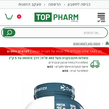
כניסה לחשבון
הרשמה
מעקב הזמנות
0
...אני
מחפש
תוספי מזון לספורטאים
hom
רק באתר שלנו מקבלים 5% הנחה על הקנייה הבאה |
לפרטים נוספים
משלוח חינם בקניה מעל 400 ש"ח | דרך איפוסט עד 5 ק"ג
משלוח רגיל במחירים הוגנים וברורים:
איסוף מנקודות איסוף ולוקרים –
₪22
משלוח עד הבית –
₪38