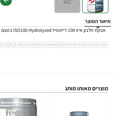
תיאור המוצר
אבקת חלבון איזו 100 דיימטייז ISO100 Hydrolyzed בטעם חמאת בוטנים 2.3 ק"ג - מבית Dymatize Nutrition
אבקת
חלבון
איזו
100
דיימטייז
iso100
hydrolyzed
בטעם
חמאת
בוטנים
2
3
קג
-
מב
מוצרים מאותו מותג