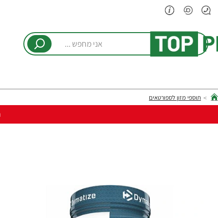
אני
מחפש
...
תוספי מזון לספורטאים
hom
ר