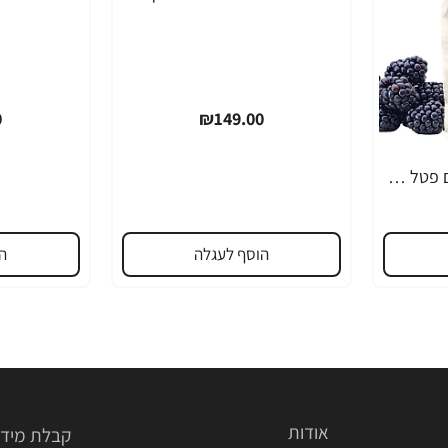
0
₪149.00
GU גו ג'ל אנרגיה בטעם פטל שחור 32 גרם - 24 יחידות
הוסף לעגלה
ה
אודות
קבלת מידע