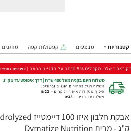
קטגוריות
מבצעים
קפסולות קפה
מותגים
ק באתר שלנו מקבלים 5% הנחה על הקנייה הבאה |
לפרטים נוספים
משלוח חינם בקניה מעל 400 ש"ח | דרך איפוסט עד 5 ק"ג
משלוח רגיל במחירים הוגנים וברורים:
איסוף מנקודות איסוף ולוקרים –
₪22
משלוח עד הבית –
₪38
ק"ג - מבית Dymatize Nutrition