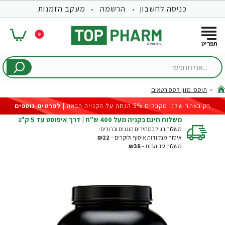
כניסה לחשבון
הרשמה
מעקב הזמנות
0
...אני
מחפש
תוספי מזון לספורטאים
hom
רק באתר שלנו מקבלים 5% הנחה על הקנייה הבאה |
לפרטים נוספים
משלוח חינם בקניה מעל 400 ש"ח | דרך איפוסט עד 5 ק"ג
משלוח רגיל במחירים הוגנים וברורים:
איסוף מנקודות איסוף ולוקרים –
₪22
משלוח עד הבית –
₪38