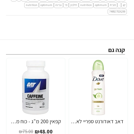
קג
-
מבית
optimum
nutrition
חלבון
מי
גבינה
optimum
nutrition
748927026290
קנה גם
דאב דאודורנט ספריי לאישה מלפפונים ותה ירוק 150 מ"ל - מבית DOVE
קפאין 200 מ"ג - כוח מטבוליזם וביצועים - 100 טבליות - מבית GAT
-36%
₪48.00
₪75.00