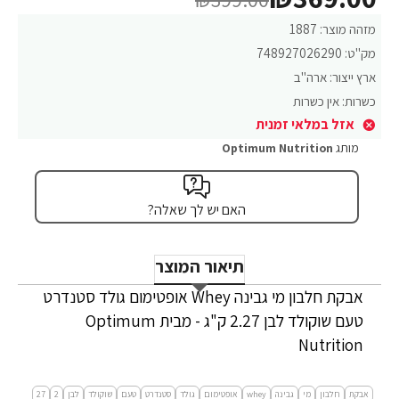
מזהה מוצר:
1887
מק"ט:
748927026290
ארץ ייצור:
ארה"ב
כשרות:
אין כשרות
אזל במלאי זמנית
מותג
Optimum Nutrition
האם יש לך שאלה?
תיאור המוצר
אבקת חלבון מי גבינה Whey אופטימום גולד סטנדרט
טעם שוקולד לבן 2.27 ק"ג - מבית Optimum
Nutrition
אבקת
חלבון
מי
גבינה
whey
אופטימום
גולד
סטנדרט
טעם
שוקולד
לבן
2
27