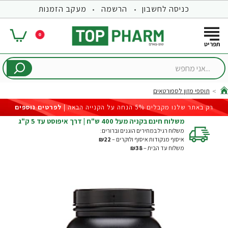
כניסה לחשבון
הרשמה
מעקב הזמנות
0
...אני
מחפש
תוספי מזון לספורטאים
hom
רק באתר שלנו מקבלים 5% הנחה על הקנייה הבאה |
לפרטים נוספים
משלוח חינם בקניה מעל 400 ש"ח | דרך איפוסט עד 5 ק"ג
משלוח רגיל במחירים הוגנים וברורים:
איסוף מנקודות איסוף ולוקרים –
₪22
משלוח עד הבית –
₪38