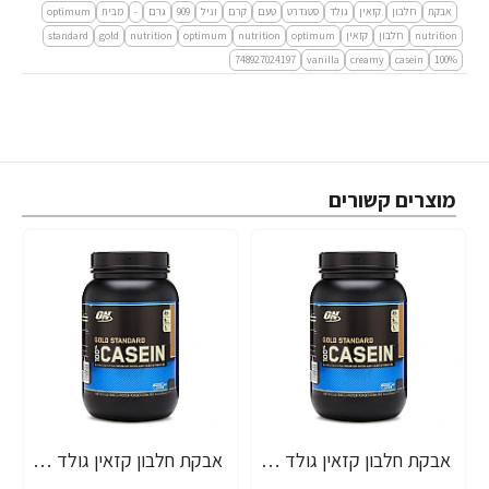
אבקת
חלבון
קזאין
גולד
סטנדרט
טעם
קרם
וניל
909
גרם
-
מבית
optimum
nutrition
חלבון
קזאין
optimum
nutrition
optimum
nutrition
gold
standard
748927024197
vanilla
creamy
casein
100%
מוצרים קשורים
אבקת חלבון קזאין גולד סטנדרט טעם קרם תות 909 גרם - מבית Optimum Nutrition
אבקת חלבון קזאין גולד סטנדרט טעם קרם בננה 909 גרם - מבית Optimum Nutrition
-20%
-16%