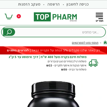
כניסה לחשבון
הרשמה
מעקב הזמנות
0
...אני
מחפש
תוספי מזון לספורטאים
hom
רק באתר שלנו מקבלים 5% הנחה על הקנייה הבאה |
לפרטים נוספים
משלוח חינם בקניה מעל 400 ש"ח | דרך איפוסט עד 5 ק"ג
משלוח רגיל במחירים הוגנים וברורים:
איסוף מנקודות איסוף ולוקרים –
₪22
משלוח עד הבית –
₪38
-23%