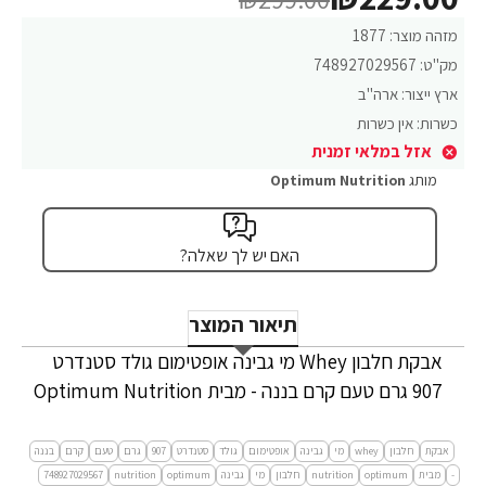
מזהה מוצר:
1877
מק"ט:
748927029567
ארץ ייצור:
ארה"ב
כשרות:
אין כשרות
אזל במלאי זמנית
מותג
Optimum Nutrition
האם יש לך שאלה?
תיאור המוצר
אבקת חלבון Whey מי גבינה אופטימום גולד סטנדרט
907 גרם טעם קרם בננה - מבית Optimum Nutrition
אבקת
חלבון
whey
מי
גבינה
אופטימום
גולד
סטנדרט
907
גרם
טעם
קרם
בננה
-
מבית
optimum
nutrition
חלבון
מי
גבינה
optimum
nutrition
748927029567