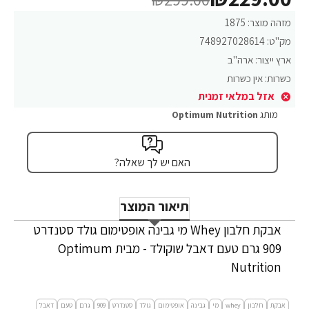
מזהה מוצר:
1875
מק"ט:
748927028614
ארץ ייצור:
ארה"ב
כשרות:
אין כשרות
אזל במלאי זמנית
מותג
Optimum Nutrition
האם יש לך שאלה?
תיאור המוצר
אבקת חלבון Whey מי גבינה אופטימום גולד סטנדרט
909 גרם טעם דאבל שוקולד - מבית Optimum
Nutrition
אבקת
חלבון
whey
מי
גבינה
אופטימום
גולד
סטנדרט
909
גרם
טעם
דאבל