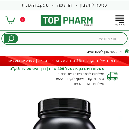
כניסה לחשבון
הרשמה
מעקב הזמנות
0
...אני
מחפש
תוספי מזון לספורטאים
hom
רק באתר שלנו מקבלים 5% הנחה על הקנייה הבאה |
לפרטים נוספים
משלוח חינם בקניה מעל 400 ש"ח | דרך איפוסט עד 5 ק"ג
משלוח רגיל במחירים הוגנים וברורים:
איסוף מנקודות איסוף ולוקרים –
₪22
משלוח עד הבית –
₪38