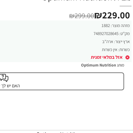
₪229.00
₪299.00
מזהה מוצר:
1882
מק"ט:
748927028645
ארץ ייצור:
ארה"ב
כשרות:
אין כשרות
אזל במלאי זמנית
מותג
Optimum Nutrition
האם יש לך 