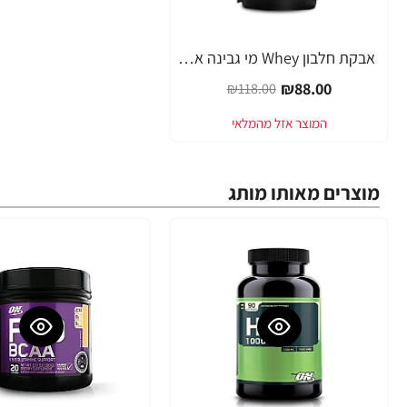
אבקת חלבון Whey מי גבינה אופטימום גולד סטנדרט 454 גרם טעם גלידת וניל - מבית Optimum Nutrition
-25%
₪88.00
₪118.00
מוצרים מאותו מותג