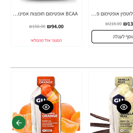
BCAA עם גלוטמין אופטימום פרו סירייס טעם פונץ פירות 390 גרם - מבית Optimum Nutrition
BCAA אופטימום חומצות אמינו 3000 ללא טעם 300 גרם - מבית Optimum Nutrition
-41%
₪13
₪218.00
₪94.00
₪158.00
וסף לעגלה