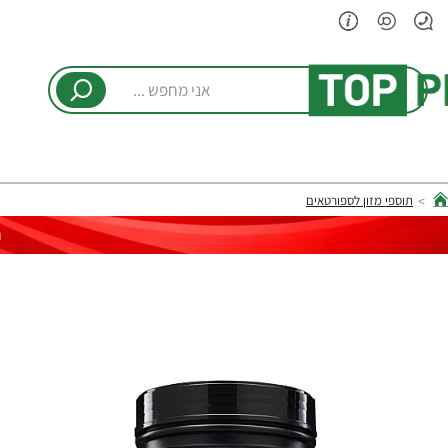
אני
מחפש
...
תוספי מזון לספורטאים
hom
ר