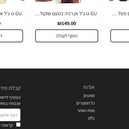
GU גו ג'ל אנרגיה בטעם פטל שחור 32 גרם - 24 יחידות
GU גו ג'ל אנרגיה בטעם שוקולד 32 גרם - 24 יחידות
0
₪149.00
הוסף לעגלה
ה
אודות
קבלת מידע
מותגים
הצטרף לרשימת
כל המוצרים
שנבחרו במיו
מפת האתר
דואר
בלוג
אלקטרוני
קראתי ו