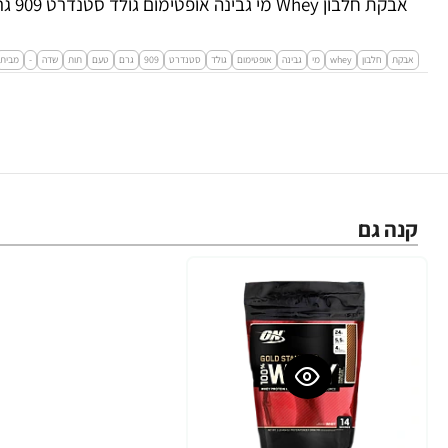
אבקת חלבון Whey מי גבינה אופטימום גולד סטנדרט 909 גרם טעם תות שדה - מבית Optimum Nutrition
אבקת
חלבון
whey
מי
גבינה
אופטימום
גולד
סטנדרט
909
גרם
טעם
תות
שדה
-
מבית
קנה גם