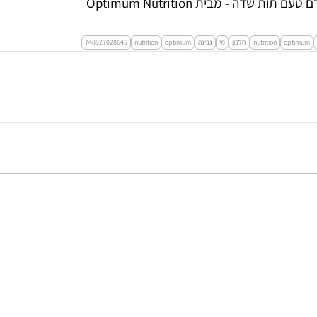
optimum
nutrition
חלבון
מי
גבינה
optimum
nutrition
748927028645