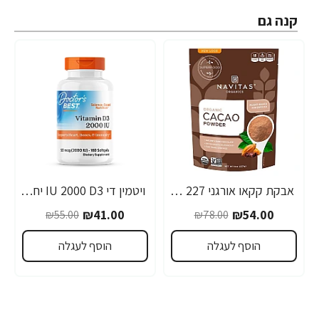
קנה גם
אבקת קקאו אורגני 227 גרם - מבית Navitas Organics
ויטמין די IU 2000 D3 יחב"ל - 180 כמוסות רכות - מבית Doctor's best
-25%
-31%
₪41.00
₪54.00
₪55.00
₪78.00
הוסף לעגלה
הוסף לעגלה