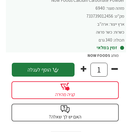
Now Foods Calcium Carbonate Powder
מזהה מוצר:
6940
מק"ט:
733739012456
ארץ ייצור:
ארה"ב
כשרות:
כשר פרווה
תכולה:
340 גרם
זמין במלאי
מותג
NOW FOODS
הוסף לעגלה
קניה מהירה
האם יש לך שאלה?