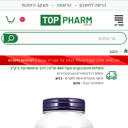
כניסה לחשבון
הרשמה
מעקב הזמנות
0
...אני
מחפש
הטבע
hom
רק באתר שלנו מקבלים 5% הנחה על הקנייה הבאה |
לפרטים נוספים
משלוח חינם בקניה מעל 400 ש"ח | דרך איפוסט עד 5 ק"ג
משלוח רגיל במחירים הוגנים וברורים:
איסוף מנקודות איסוף ולוקרים –
₪22
משלוח עד הבית –
₪38