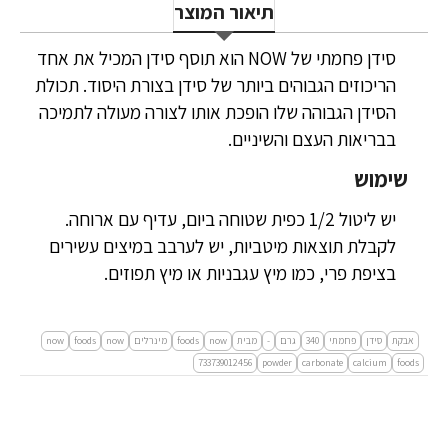
תיאור המוצר
סידן פחמתי של NOW הוא תוסף סידן המכיל את אחד
הריכוזים הגבוהים ביותר של סידן בצורת היסוד. תכולת
הסידן הגבוהה שלו הופכת אותו לצורה מעולה לתמיכה
בבריאות העצם והשיניים.
שימוש
יש ליטול 1/2 כפית שטוחה ביום, עדיף עם ארוחה.
לקבלת תוצאות מיטביות, יש לערבב במיצים עשירים
בציפת פרי, כמו מיץ עגבניות או מיץ תפוזים.
אבקת
סידן
פחמתי
340
גרם
-
מבית
now
foods
מינרלים
now
foods
now
733739012456
powder
carbonate
calcium
foods