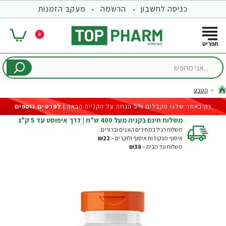
כניסה לחשבון
הרשמה
מעקב הזמנות
0
...אני
מחפש
הטבע
hom
רק באתר שלנו מקבלים 5% הנחה על הקנייה הבאה |
לפרטים נוספים
משלוח חינם בקניה מעל 400 ש"ח | דרך איפוסט עד 5 ק"ג
משלוח רגיל במחירים הוגנים וברורים:
איסוף מנקודות איסוף ולוקרים –
₪22
משלוח עד הבית –
₪38
-23%