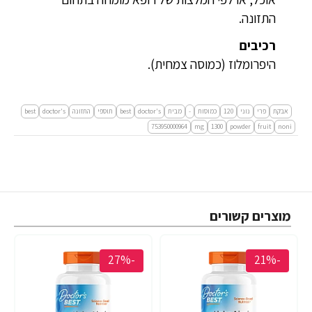
התזונה.
רכיבים
היפרומלוז (כמוסה צמחית).
אבקת
פרי
נוני
120
כמוסות
-
מבית
doctor's
best
תוספי
התזונה
doctor's
best
753950000964
mg
1300
powder
fruit
noni
מוצרים קשורים
-27%
-21%