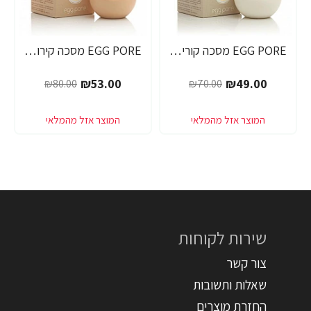
EGG PORE מסכה קוריאנית לניקוי ראשים שחורים 30 גרם - מבית Tony Moly
EGG PORE מסכה קירור לכיווץ נקבוביות 30 גרם - מבית Tony Moly
₪53.00
₪49.00
₪80.00
₪70.00
שירות לקוחות
צור קשר
שאלות ותשובות
החזרת מוצרים