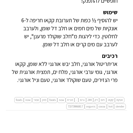
חופשיים להתפנק!
שימוש
יש להוסיף ½ כפות של תערובת קקאו חריפה ל-6
אונקיות של מים חמים או חלב דל שומן, ולערבב
לחלוטין. כדי ליהנות מ“חלב שוקולד מרענן“, יש
לערבב עם מים קרים או חלב דל שומן.
רכיבים
אריתריטול אורגני, חלב יבש אורגני ללא שומן, קקאו
אורגני, גומי ערבי אורגני, מלח ים, תמצית אורגנית של
פרי הנזירים, טעם שוקולד אורגני, טעם וניל אורגני.
אבקת
קקאו
חם
דק
284
גרם
-
מבית
now
foods
מזון
טבעי
now
foods
733739066817
organic
cocoa
hot
slender