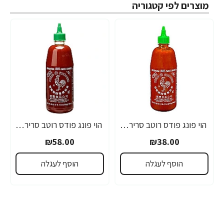
מוצרים לפי קטגוריה
הוי פונג פודס רוטב סריראצ'ה פלפל צ'ילי חריף 435 גרם - מבית HUY FONG FOODS
הוי פונג פודס רוטב סריראצ'ה פלפל צ'ילי חריף 793 גרם - מבית HUY FONG FOODS
₪58.00
₪38.00
הוסף לעגלה
הוסף לעגלה