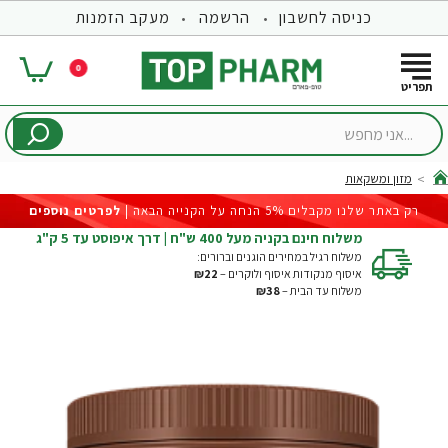
כניסה לחשבון
הרשמה
מעקב הזמנות
0
...אני
מחפש
מזון ומשקאות
hom
רק באתר שלנו מקבלים 5% הנחה על הקנייה הבאה |
לפרטים נוספים
משלוח חינם בקניה מעל 400 ש"ח | דרך איפוסט עד 5 ק"ג
משלוח רגיל במחירים הוגנים וברורים:
איסוף מנקודות איסוף ולוקרים –
₪22
משלוח עד הבית –
₪38