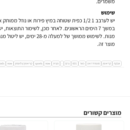
משמרים.
שימוש
מנות. לשימוש ממושך של למעלה
מוצר זה.
אבקת
קריאטין
מונוהידראט
כשר
601
גרם
-
מבית
now
sports
קריאטין/גלוטמין
now
oods
מוצרים קשורים