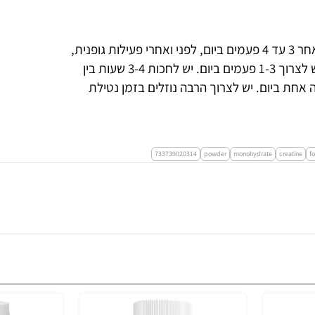
יש לערבב 1 1/2 כפית שטוחה במיץ פירות או נוזל ממותק אחר 3 עד 4 פעמים ביום, לפני ואחרי פעילות גופנית,
במשך 7 הימים הראשונים. לאחר מכן, לשימור התוצאות, יש לצרוך 1-3 פעמים ביום. יש לחכות 3-4 שעות בין
 מ-28 ימים, יש ליטול מנה אחת ביום. יש לצרוך הרבה נוזלים בזמן נטילת
733739020314
powder
monohydrate
creatine
f