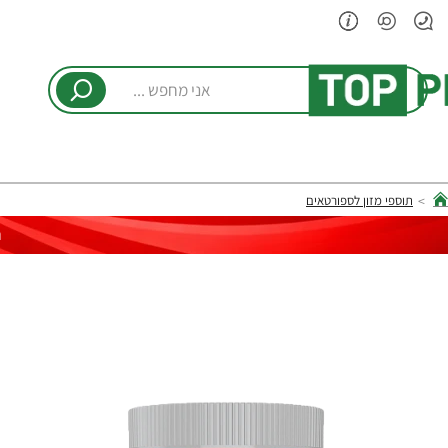
אני
מחפש
...
תוספי מזון לספורטאים
hom
ר