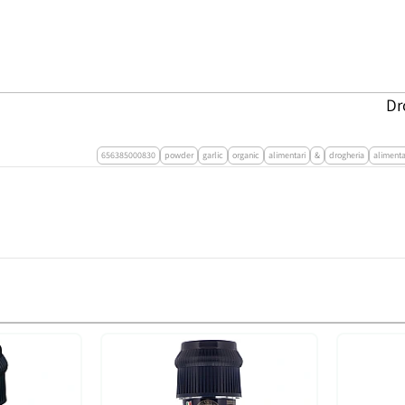
656385000830
powder
garlic
organic
alimentari
&
drogheria
alimenta