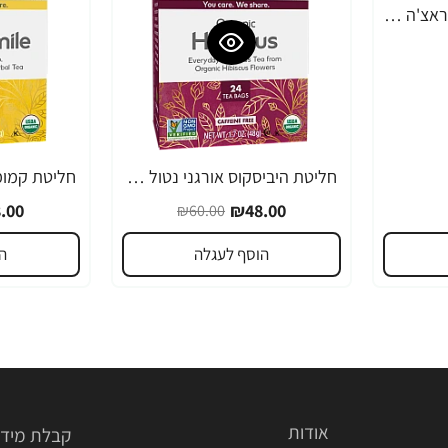
הוי פונג פודס רוטב סריראצ'ה פלפל צ'ילי חריף 793 גרם - מבית HUY FONG FOODS
חליטת היביסקוס אורגני נטול קפאין 24 שקיקי תה - מבית NOW FOODS
-20%
-20%
.00
₪48.00
₪60.00
הוסף לעגלה
ה
אודות
קבלת מידע