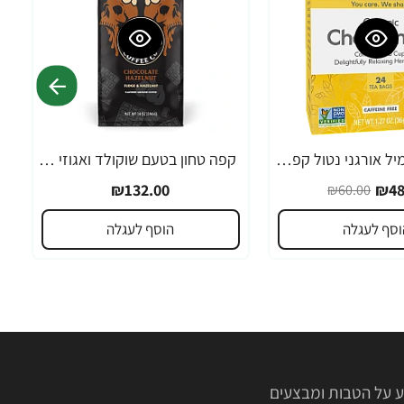
חליטת קמומיל אורגני נטול קפאין 24 שקיקי תה - מבית NOW FOODS
קפה טחון בטעם שוקולד ואגוזי לוז 283 גרם - מבית Death Wish Coffee
₪132.00
₪48
₪60.00
וסף לעגלה
הוסף לעגלה
 על הטבות ומבצעים