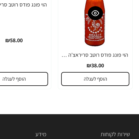
₪58.00
הוי פונג פודס רוטב סריראצ'ה פלפל צ'ילי חריף 435 גרם - מבית HUY FONG FOODS
₪38.00
הוסף לעגלה
הוסף לעגלה
שירות לקוחות
מידע