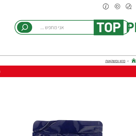
אני
מחפש
...
מזון ומשקאות
hom
ר