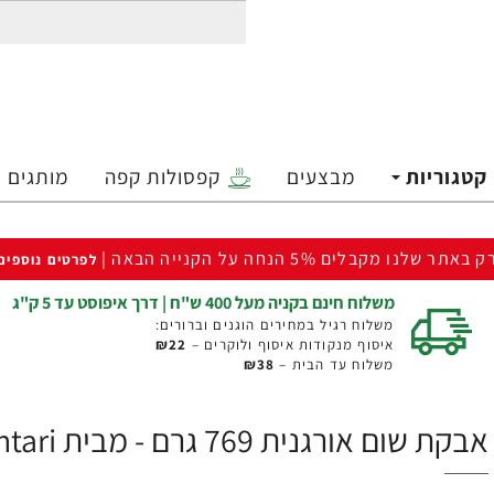
קטגוריות
מבצעים
קפסולות קפה
מותגים
ק באתר שלנו מקבלים 5% הנחה על הקנייה הבאה |
לפרטים נוספים
משלוח חינם בקניה מעל 400 ש"ח | דרך איפוסט עד 5 ק"ג
משלוח רגיל במחירים הוגנים וברורים:
איסוף מנקודות איסוף ולוקרים –
₪22
משלוח עד הבית –
₪38
אבקת שום אורגנית 769 גרם - מבית Drogheria & Alimentari