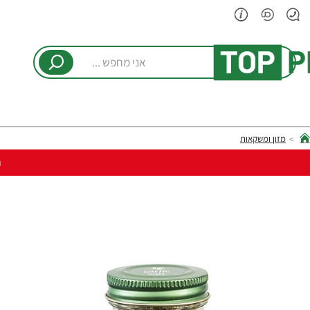
אני
מחפש
...
מזון ומשקאות
hom
ר