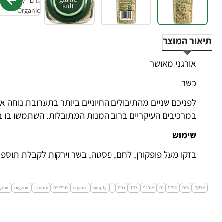
תיאור המוצר
אורגני מאושר
כשר
לפניכם שניים מהתיבולים החיוניים ביותר בתערובת נוחה 
במרכיבים העיקריים ברוב המנות המתובלות. השתמשו בו בא
שימוש
בזקו מעל פופקורן, לחם, פסטה, בשר וירקות לקבלת תוספ
אבקת
שום
ומלח
ים
אורגני
133
גרם
-
simply
organic
תבלינים
simply
organic
ganic