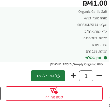
₪41.00
Organic Garlic Salt
מזהה מוצר:
4293
מק"ט:
089836185174
ארץ ייצור:
ארה"ב
כשרות:
כשר פרווה
מידה:
אורגני
תכולה:
133 גרם
זמין במלאי
מותג
Simply Organic
,
סימפלי אורגניק
הוסף לעגלה
קניה מהירה