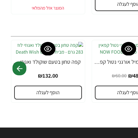
וסף לעגלה
חליטת קמומיל אורגני נטול קפאין 24 שקיקי תה - מבית NOW FOODS
קפה טחון בטעם שוקולד ואגוזי לוז 283 גרם - מבית Death Wish Coffee
₪132.00
₪48
₪60.00
וסף לעגלה
הוסף לעגלה