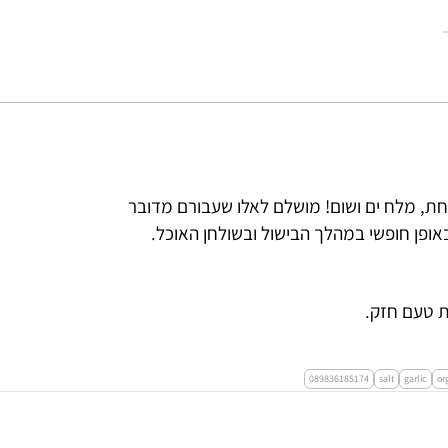
אחת, מלח ים ושום! מושלם לאלו שעבורם מדובר
ופן חופשי במהלך הבישול ובשולחן האוכל.
ת טעם חזק.
089836185174
salt
garlic
or