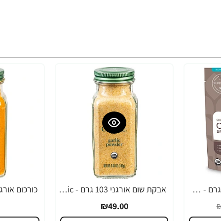
זרעי הצ'יה אורגני 454 גרם - מבית Navitas Organics
אבקת שום אורגני 103 גרם - Simply Organic
₪49.00
₪