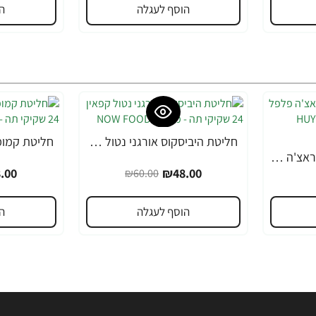
הוסף לעגלה
ה
חליטת היביסקוס אורגני נטול קפאין 24 שקיקי תה - מבית NOW FOODS
-20%
-20%
הוי פונג פודס רוטב סריראצ'ה פלפל צ'ילי חריף 793 גרם - מבית HUY FONG FOODS
.00
₪48.00
₪60.00
הוסף לעגלה
ה