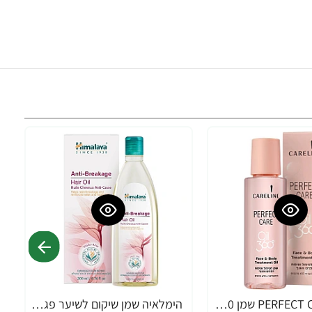
קרליין PERFECT CARE שמן 360 לטיפול וטיפוח הפנים והגוף 100 מ"ל - מבית CARELINE
הימלאיה שמן שיקום לשיער פגום 200 מ"ל - מבית Himalaya