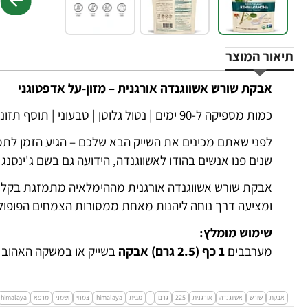
תיאור המוצר
אבקת שורש אשווגנדה אורגנית – מזון-על אדפטוגני
כמות מספיקה ל-90 ימים | נטול גלוטן | טבעוני | תוסף תזונה צמחי | מאושר כאורגני
לפני שאתם מכינים את השייק הבא שלכם – הגיע הזמן לתמ
שנים פנו אנשים בהודו לאשווגנדה, הידועה גם בשם ג'ינסנג
אבקת שורש אשווגנדה אורגנית מההימלאיה מתמזגת בקלות 
ומציעה דרך נוחה ליהנות מאחת ממסורות הצמחים הפופולרי
שימוש מומלץ:
מערבבים
1 כף (2.5 גרם) אבקה
בשייק או במשקה האהוב ע
אבקת
שורש
אשווגנדה
אורגנית
225
גרם
-
מבית
himalaya
צמחי
ושמני
מרפא
himalaya