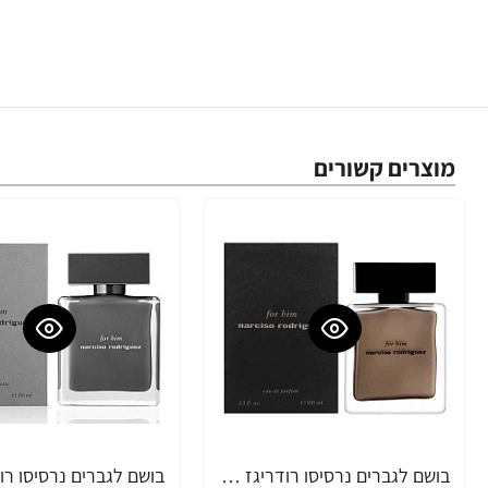
מוצרים קשורים
בושם לגברים נרסיסו רודריגז For Him א.ד.פ 100 מ"ל - מבית Narciso Rodriguez