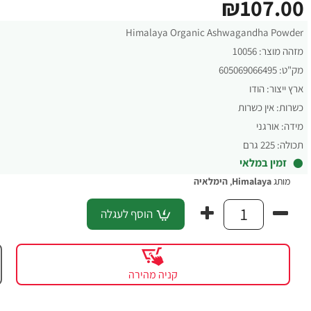
₪107.00
Himalaya Organic Ashwagandha Powder
מזהה מוצר:
10056
מק"ט:
605069066495
ארץ ייצור:
הודו
כשרות:
אין כשרות
מידה:
אורגני
תכולה:
225 גרם
זמין במלאי
מותג
Himalaya
,
הימלאיה
הוסף לעגלה
קניה מהירה