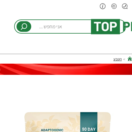
אני
מחפש
...
הטבע
hom
ר