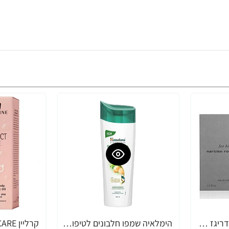
בושם לגברים נרסיסו רודריגז For Him א.ד.ט 100 מ"ל - מבית Narciso Rodriguez
הימלאיה שמפו חלבונים לטיפול יומיומי עדין 400 מ"ל - מבית Himalaya