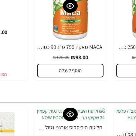
.00
MACA מאקה 500 מ"ג 250 כמוסות - מבית NOW FOODS
MACA מאקה 750 מ"ג 90 כמוסות - מבית NOW FOODS
-22%
₪98.00
₪126.00
₪
הוסף לעגלה
חליטת היביסקוס אורגני נטול קפאין 24 שקיקי תה - מבית NOW FOODS
-20%
הוי פונג פודס רוטב סריראצ'ה פלפל צ'ילי חריף 793 גרם - מבית HUY FONG FOODS