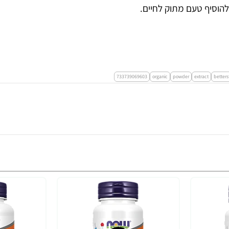
733739069603
organic
powder
extract
betters