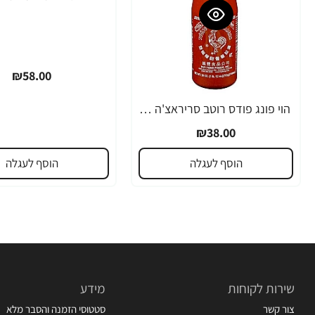
₪58.00
הוי פונג פודס רוטב סריראצ'ה פלפל צ'ילי חריף 435 גרם - מבית HUY FONG FOODS
₪38.00
הוסף לעגלה
הוסף לעגלה
שירות לקוחות
מידע
צור קשר
סטטוסי הזמנה והסבר מלא