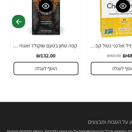
חליטת קמומיל אורגני נטול קפאין 24 שקיקי תה - מבית NOW FOODS
קפה טחון בטעם שוקולד ואגוזי לוז 283 גרם - מבית Death Wish Coffee
₪132.00
₪48
₪60.00
וסף לעגלה
הוסף לעגלה
 על הטבות ומבצעים
 התפוצה וקבל עדכונים שוטפים על מבצעים בלעדיים, הנחות מיוחדות והטבות