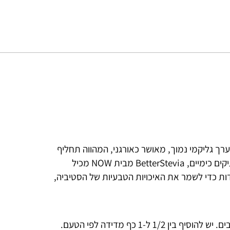
לוריות, בעל ערך גליקמי נמוך, מאושר כאורגני, המהווה תחליף
בריא לחלוטין לסוכר ולממתיקים מלאכותיים. בניגוד לממתיקים כימיים, BetterStevia מבית NOW מכיל
NO נוקטת בשיטות מיוחדות כדי לשמר את האיכויות הטבעיות של הסטיביה,
להמתקה טבעית של המשקאות והמאכלים שאתם הכי אוהבים. יש להוסיף בין 1/2 ל-1 כף מדידה לפי הטעם.