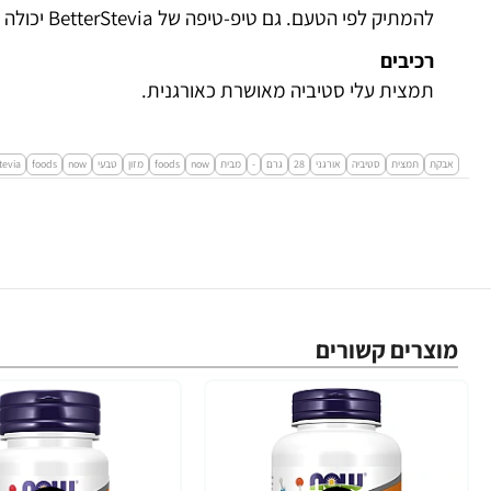
להמתיק לפי הטעם. גם טיפ-טיפה של BetterStevia יכולה להוסיף טעם מתוק לחיים.
רכיבים
תמצית עלי סטיביה מאושרת כאורגנית.
אבקת
תמצית
סטיביה
אורגני
28
גרם
-
מבית
now
foods
מזון
טבעי
now
foods
tevia
מוצרים קשורים