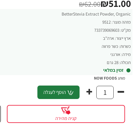
₪51.00
₪62.00
BetterStevia Extract Powder, Organic
מזהה מוצר:
9512
מק"ט:
733739069603
ארץ ייצור:
ארה"ב
כשרות:
כשר פרווה
מידה:
אורגני
תכולה:
28 גרם
זמין במלאי
מותג
NOW FOODS
הוסף לעגלה
קניה מהירה