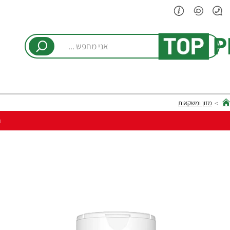
אני
מחפש
...
מזון ומשקאות
hom
ר