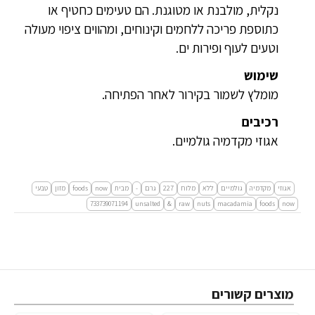
נקלית, מולבנת או מטוגנת. הם טעימים כחטיף או
כתוספת פריכה ללחמים וקינוחים, ומהווים ציפוי מעולה
וטעים לעוף ופירות ים.
שימוש
מומלץ לשמור בקירור לאחר הפתיחה.
רכיבים
אגוזי מקדמיה גולמיים.
אגוזי
מקדמיה
גולמיים
ללא
מלוח
227
גרם
-
מבית
now
foods
מזון
טבעי
733739071194
unsalted
&
raw
nuts
macadamia
foods
now
מוצרים קשורים