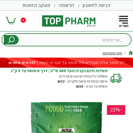
כניסה לחשבון
הרשמה
מעקב הזמנות
0
...אני
מחפש
מזון ומשקאות
hom
רק באתר שלנו מקבלים 5% הנחה על הקנייה הבאה |
לפרטים נוספים
משלוח חינם בקניה מעל 400 ש"ח | דרך איפוסט עד 5 ק"ג
משלוח רגיל במחירים הוגנים וברורים:
איסוף מנקודות איסוף ולוקרים –
₪22
משלוח עד הבית –
₪38
-21%