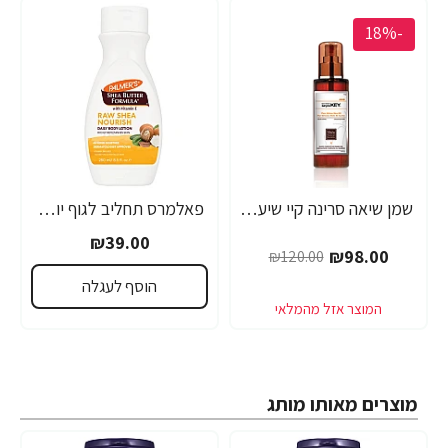
-18%
שמן שיאה סרינה קיי שיער דק, יבש, דליל וחלש Volume Lift - מבית Saryna Key
פאלמרס תחליב לגוף יומי להזנה ולריכוך עם חמאת שיאה ויטמין E נפח 250 מ"ל - Palmer's
₪39.00
₪98.00
₪120.00
הוסף לעגלה
מוצרים מאותו מותג