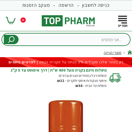
כניסה לחשבון
הרשמה
מעקב הזמנות
0
...אני
מחפש
מוצרי הגיינה
hom
רק באתר שלנו מקבלים 5% הנחה על הקנייה הבאה |
לפרטים נוספים
משלוח חינם בקניה מעל 400 ש"ח | דרך איפוסט עד 5 ק"ג
משלוח רגיל במחירים הוגנים וברורים:
איסוף מנקודות איסוף ולוקרים –
₪22
משלוח עד הבית –
₪38