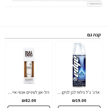
729000056054
קנה גם
אדג' ג'ל גילוח לבן לניקוי עור הפנים 198 גרם - מבית EDGE
רול-און לעיניים אנטי-אייג׳ינג לגבר 100 מ"ל - מבית Bulldog
₪82.00
₪19.00