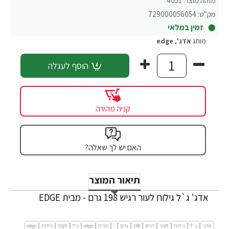
מזהה מוצר:
4051
מק"ט:
729000056054
זמין במלאי
מותג
אדג'
,
edge
הוסף לעגלה
קניה מהירה
האם יש לך שאלה?
תיאור המוצר
אדג' ג`ל גילוח לעור רגיש 198 גרם - מבית EDGE
אדג'
ג`ל
גילוח
לעור
רגיש
198
גרם
-
מבית
edge
ג'ל
וקצף
גילוח
edge