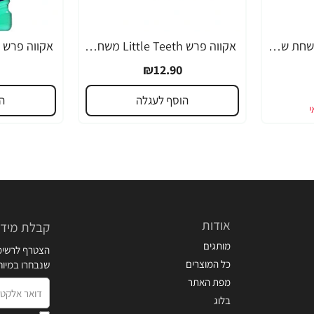
אקווה פרש JUNIOR משחת שיניים לילדים +6 - 50 מ"ל
אקווה פרש Little Teeth משחת שיניים חלב לגילאי 0-5 שנים - 50 מ"ל
₪12.90
הוסף לעגלה
ה
אודות
קבלת מידע
מותגים
הצטרף לרשימת
כל המוצרים
שנבחרו במיו
מפת האתר
דואר
בלוג
אלקטרוני