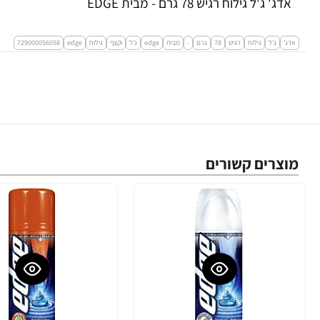
אדג' ג'ל גילוח רגיש 78 גרם - מבית EDGE
אדג'
ג'ל
גילוח
רגיש
78
גרם
-
מבית
edge
ג'ל
וקצף
גילוח
edge
729000056058
מוצרים קשורים