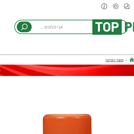
אני
מחפש
...
מוצרי הגיינה
hom
ר