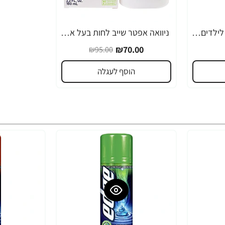
אורביטול משחת שיניים לילדים Shimmer & Shine בטעם סוכריות - 70 גרם
ניוואה אפטר שייב לחות בעל אפקט מצנן לאחר גילוח - 100 מ''ל - מבית NIVEA
-26%
₪70.00
₪95.00
הוסף לעגלה