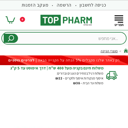
כניסה לחשבון
הרשמה
מעקב הזמנות
0
...אני
מחפש
מוצרי הגיינה
hom
רק באתר שלנו מקבלים 5% הנחה על הקנייה הבאה |
לפרטים נוספים
משלוח חינם בקניה מעל 400 ש"ח | דרך איפוסט עד 5 ק"ג
משלוח רגיל במחירים הוגנים וברורים:
איסוף מנקודות איסוף ולוקרים –
₪22
משלוח עד הבית –
₪38