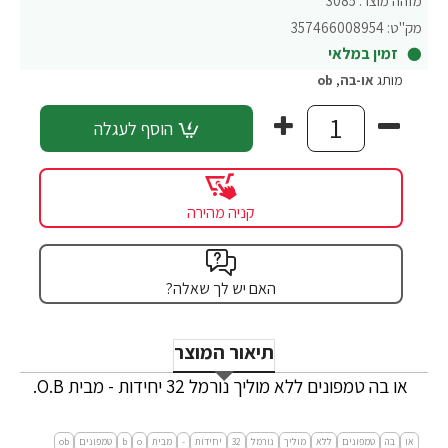
מזהה מוצר:
3085
מק"ט:
357466008954
זמין במלאי
מותג
או-בה
,
ob
הוסף לעגלה
קניה מהירה
האם יש לך שאלה?
תיאור המוצר
או בה טמפונים ללא מוליך נורמל 32 יחידות - מבית O.B.
או
בה
טמפונים
ללא
מוליך
נורמל
32
יחידות
-
מבית
o
b
טמפונים
ob