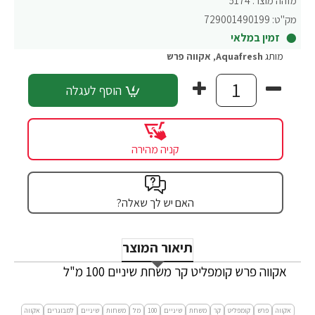
מזהה מוצר:
5174
מק"ט:
729001490199
זמין במלאי
מותג
Aquafresh
,
אקווה פרש
הוסף לעגלה
קניה מהירה
האם יש לך שאלה?
תיאור המוצר
אקווה פרש קומפליט קר משחת שיניים 100 מ"ל
אקווה
פרש
קומפליט
קר
משחת
שיניים
100
מל
משחות
שיניים
למבוגרים
אקווה