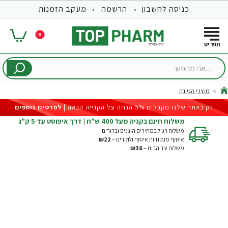
כניסה לחשבון
הרשמה
מעקב הזמנות
0
...אני
מחפש
מוצרי הגיינה
hom
רק באתר שלנו מקבלים 5% הנחה על הקנייה הבאה |
לפרטים נוספים
משלוח חינם בקניה מעל 400 ש"ח | דרך איפוסט עד 5 ק"ג
משלוח רגיל במחירים הוגנים וברורים:
איסוף מנקודות איסוף ולוקרים –
₪22
משלוח עד הבית –
₪38