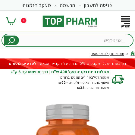
כניסה לחשבון
הרשמה
מעקב הזמנות
0
...אני
מחפש
תוספי מזון לספורטאים
hom
רק באתר שלנו מקבלים 5% הנחה על הקנייה הבאה |
לפרטים נוספים
משלוח חינם בקניה מעל 400 ש"ח | דרך איפוסט עד 5 ק"ג
משלוח רגיל במחירים הוגנים וברורים:
איסוף מנקודות איסוף ולוקרים –
₪22
משלוח עד הבית –
₪38