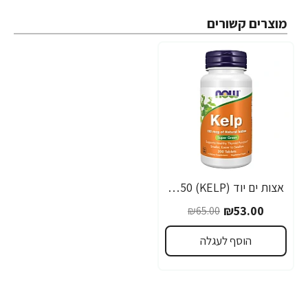
מוצרים קשורים
אצות ים יוד (KELP) 150 מק"ג - 200 טבליות - מבית NOW FOODS
-18%
₪53.00
₪65.00
הוסף לעגלה