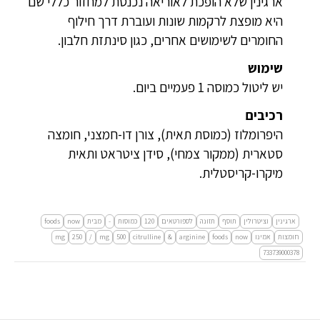
ארגינין שלא הופכת לאוריאה נכנסת למחזור כללי שם
היא מופצת לרקמות שונות ועוברת דרך חילוף
החומרים לשימושים אחרים, כגון סינתזת חלבון.
שימוש
יש ליטול כמוסה 1 פעמיים ביום.
רכיבים
היפרומלוז (כמוסת תאית), צורן דו-חמצני, חומצה
סטארית (ממקור צמחי), סידן ציטראט ותאית
מיקרו-קריסטלית.
ארגינין
וציטרולין
תוסף
תזונה
לספורטאים
120
כמוסות
-
מבית
now
foods
חומצות
אמינו
now
foods
arginine
&
citrulline
500
mg
/
250
mg
733739000378