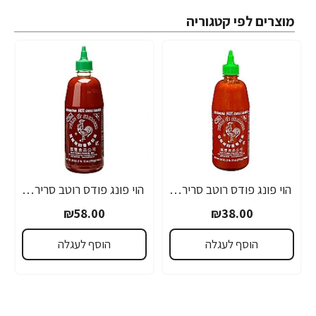
מוצרים לפי קטגוריה
הוי פונג פודס רוטב סריראצ'ה פלפל צ'ילי חריף 435 גרם - מבית HUY FONG FOODS
הוי פונג פודס רוטב סריראצ'ה פלפל צ'ילי חריף 793 גרם - מבית HUY FONG FOODS
₪58.00
₪38.00
הוסף לעגלה
הוסף לעגלה