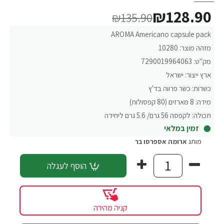
₪128.90
₪135.90
AROMA Americano capsule pack
מזהה מוצר:
10280
מק"ט:
7290019964063
ארץ ייצור:
ישראל
כשרות:
כשר פרווה בד'ץ
מידה:
8 מארזים (80 קפסולות)
תכולה:
לקפסה 56 גרם/ 5.6 גרם ליחידה
זמין במלאי
מותג
ארומה אספרסו בר
הוסף לעגלה
קניה מהירה