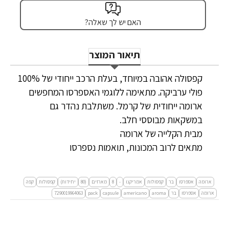
האם יש לך שאלה?
תיאור המוצר
קפסולה אהובה במיוחד, בעלת הרכב ייחודי של 100%
פולי ערביקה. מתאימה ללוגמי האספרסו המחפשים
ארומה ייחודית של קרמל. משתלבת נהדר גם
במשקאות מבוססי חלב.
מבית הקלייה של ארומה
מתאים לרוב המכונות, תואמות נספרסו
ארומה
אספרסו
בר
קפסולות
אמריקנו
-
8
מארזים
(80
יחידות)
קפסולות
קפה
ארומה
אספרסו
בר
aroma
americano
capsule
pack
7290019964063