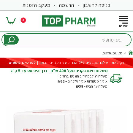
כניסה לחשבון
הרשמה
מעקב הזמנות
0
...אני
מחפש
מזון ומשקאות
hom
רק באתר שלנו מקבלים 5% הנחה על הקנייה הבאה |
לפרטים נוספים
משלוח חינם בקניה מעל 400 ש"ח | דרך איפוסט עד 5 ק"ג
משלוח רגיל במחירים הוגנים וברורים:
איסוף מנקודות איסוף ולוקרים –
₪22
משלוח עד הבית –
₪38
-5%
חדש