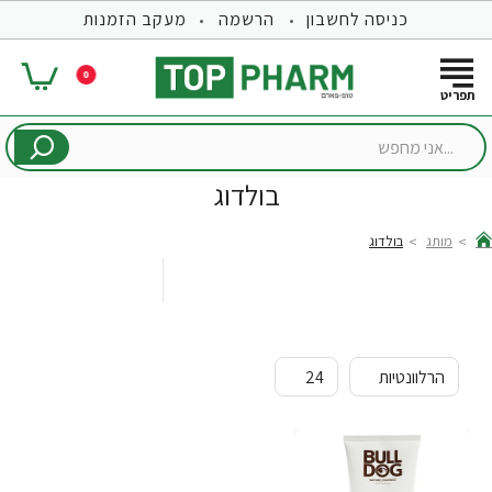
כניסה לחשבון
הרשמה
מעקב הזמנות
0
...אני
מחפש
בולדוג
מותג
בולדוג
hom