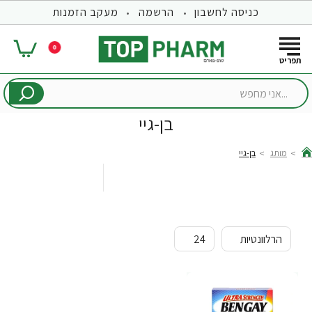
כניסה לחשבון
הרשמה
מעקב הזמנות
0
...אני
מחפש
בן-גיי
מותג
בן-גיי
hom