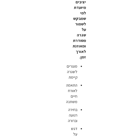
יציבים
מיועדת
למי
שמבקש
לשמור
על
שגרה
מסודרת
ומאוזנת
לאורך
זמן.
מוצרים
לשגרה
קיימת
התאמה
לאורח
חיים
משתנה
בחירה
רגועה
וברורה
דגש
על