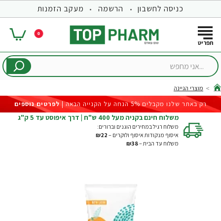
כניסה לחשבון
הרשמה
מעקב הזמנות
0
...אני
מחפש
מוצרי הגיינה
hom
רק באתר שלנו מקבלים 5% הנחה על הקנייה הבאה |
לפרטים נוספים
משלוח חינם בקניה מעל 400 ש"ח | דרך איפוסט עד 5 ק"ג
משלוח רגיל במחירים הוגנים וברורים:
איסוף מנקודות איסוף ולוקרים –
₪22
משלוח עד הבית –
₪38