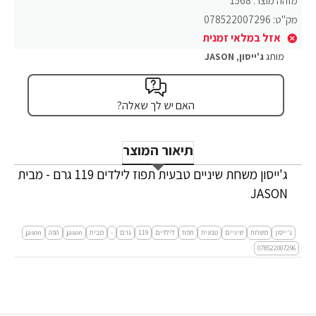
מזהה מוצר:
1568
מק"ט:
078522007296
אזל במלאי זמנית
מותג
ג'ייסון
,
JASON
האם יש לך שאלה?
תיאור המוצר
ג'ייסון משחת שיניים טבעית תפוז לילדים 119 גרם - מבית
JASON
ג'ייסון
משחת
שיניים
טבעית
תפוז
לילדים
119
גרם
-
מבית
jason
הפה
jason
078522007296