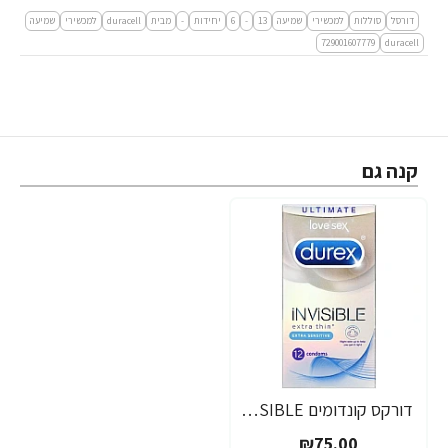
דורסל
סוללות
למכשירי
שמיעה
13
-
6
יחידות
-
מבית
duracell
למכשירי
שמיעה
729001607779
duracell
קנה גם
דורקס קונדומים INVISIBLE אקסטרה דקים 12 יחידות - מבית DUREX
₪75.00