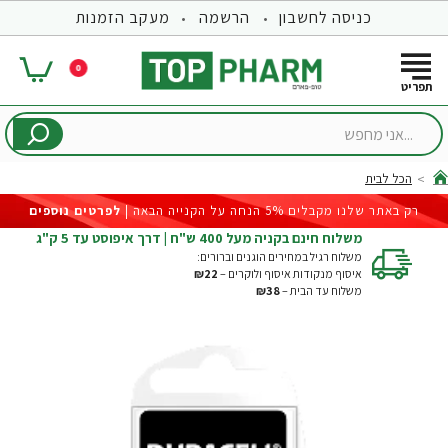
כניסה לחשבון
הרשמה
מעקב הזמנות
0
...אני
מחפש
הכל לבית
hom
רק באתר שלנו מקבלים 5% הנחה על הקנייה הבאה |
לפרטים נוספים
משלוח חינם בקניה מעל 400 ש"ח | דרך איפוסט עד 5 ק"ג
משלוח רגיל במחירים הוגנים וברורים:
איסוף מנקודות איסוף ולוקרים –
₪22
משלוח עד הבית –
₪38