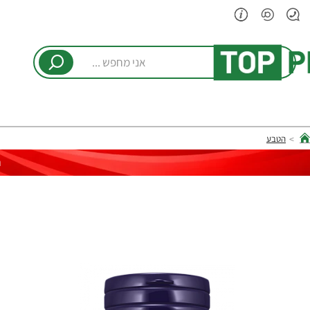
אני
מחפש
...
הטבע
hom
ר