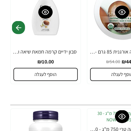
חמאת שיאה אורגנית 85 גרם - מבית NOW FOODS
סבון ידיים קרמה חמאת שיאה וקוקוי 300 מ"ל - מבית Crema
₪10.00
₪44
₪54.00
וסף לעגלה
הוסף לעגלה
MACA מאקה טרי 750 מ"ג - 30 כמוסות מבית NOW FOODS