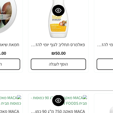
פאלמרס תחליב לגוף יומי להזנה ולריכוך עם חמאת שיאה ויטמין E נפח 250 מ"ל - Palmer's
פאלמרס תחליב לגוף יומי להזנה ולריכוך עם חמאת שיאה ויטמין E נפח 400 מ"ל - Palmer's
-19%
.00
₪50.00
הוסף לעגלה
ה
MACA מאקה 750 מ"ג 90 כמוסות - מבית NOW FOODS
-36%
-22%