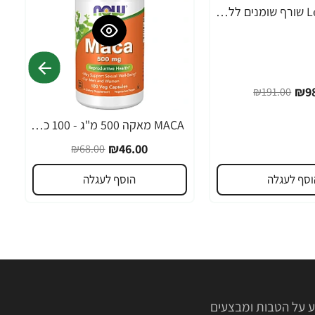
Leanfire PM שורף שומנים ללילה 60 כמוסות צמחיות - מבית Force Factor
₪98
₪191.00
MACA מאקה 500 מ"ג - 100 כמוסות - מבית NOW FOODS
-32%
₪46.00
₪68.00
וסף לעגלה
הוסף לעגלה
 על הטבות ומבצעים