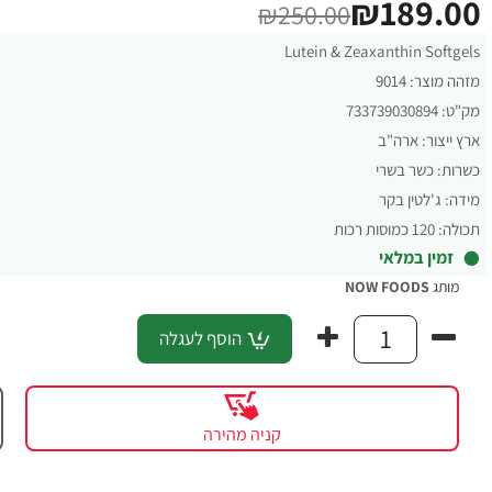
₪189.00
₪250.00
Lutein & Zeaxanthin Softgels
מזהה מוצר:
9014
מק"ט:
733739030894
ארץ ייצור:
ארה"ב
כשרות:
כשר בשרי
מידה:
ג'לטין בקר
תכולה:
120 כמוסות רכות
זמין במלאי
מותג
NOW FOODS
הוסף לעגלה
קניה מהירה