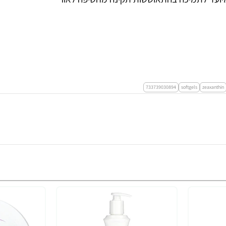
733739030894
softgels
zeaxanthin