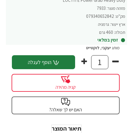
LOCTITE Power Grab Heavy Duty
מזהה מוצר:
7933
מק"ט:
079340652842
ארץ ייצור:
גרמניה
תכולה:
460 גרם
זמין במלאי
מותג
יעקבי
,
לוקטייט
הוסף לעגלה
קניה מהירה
האם יש לך שאלה?
תיאור המוצר