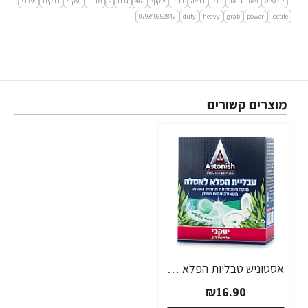
לוקטייט
פאוורגראב
דבק
בנייה
בגוון
שקוף
460
גרם
-
מבית
יעקבי
דבקים
יעקבי
079340652842
duty
heavy
grab
power
loctite
מוצרים קשורים
אסטוניש טבליות הפלא לאסלה בניחוח אקליפטוס 8 יחידות - מבית יעקבי
₪16.90