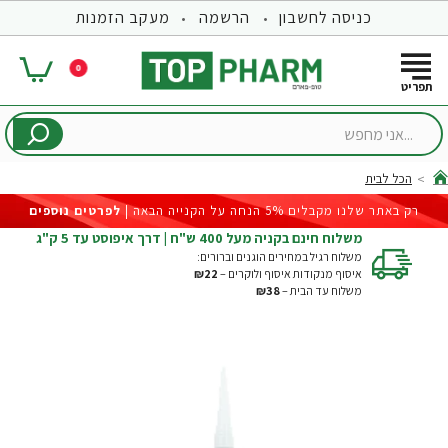
כניסה לחשבון
הרשמה
מעקב הזמנות
0
...אני
מחפש
הכל לבית
hom
רק באתר שלנו מקבלים 5% הנחה על הקנייה הבאה |
לפרטים נוספים
משלוח חינם בקניה מעל 400 ש"ח | דרך איפוסט עד 5 ק"ג
משלוח רגיל במחירים הוגנים וברורים:
איסוף מנקודות איסוף ולוקרים –
₪22
משלוח עד הבית –
₪38