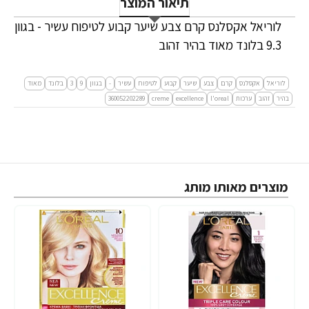
תיאור המוצר
לוריאל אקסלנס קרם צבע שיער קבוע לטיפוח עשיר - בגוון
9.3 בלונד מאוד בהיר זהוב
לוריאל
אקסלנס
קרם
צבע
שיער
קבוע
לטיפוח
עשיר
-
בגוון
9
3
בלונד
מאוד
בהיר
זהוב
ערכות
l'oreal
excellence
creme
360052202289
מוצרים מאותו מותג