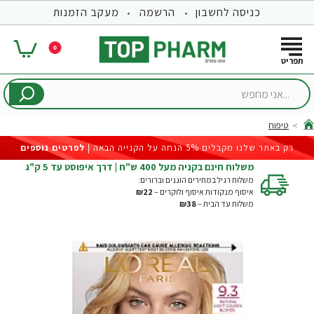
כניסה לחשבון
הרשמה
מעקב הזמנות
0
...אני
מחפש
טיפוח
hom
רק באתר שלנו מקבלים 5% הנחה על הקנייה הבאה |
לפרטים נוספים
משלוח חינם בקניה מעל 400 ש"ח | דרך איפוסט עד 5 ק"ג
משלוח רגיל במחירים הוגנים וברורים:
איסוף מנקודות איסוף ולוקרים –
₪22
משלוח עד הבית –
₪38