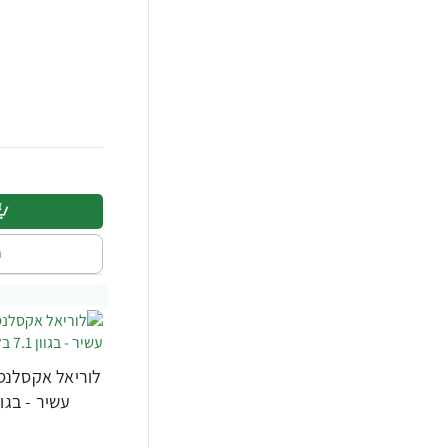
ה
לוריאל אקסלנס
עשיר - בגוון 7.1 בלונד טבעי א