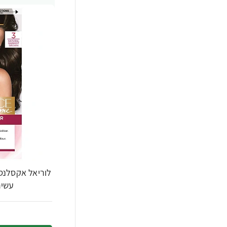
לוריאל אקסלנס
עשיר - ב