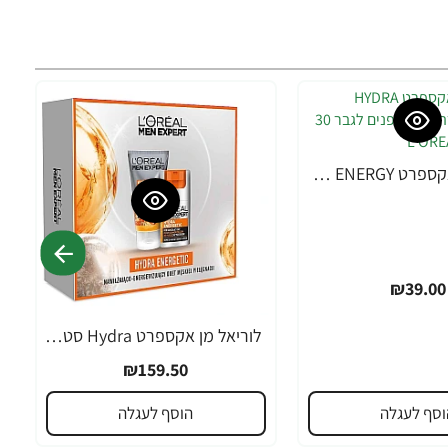
לוריאל מן אקספרט HYDRA ENERGY הידרה מסכת פנים לגבר 30 גרם - מבית L'OREAL
₪39.00
לוריאל מן אקספרט Hydra סט טיפוח פנים אינטנסיבי - מבית L'OREAL
₪159.50
וסף לעגלה
הוסף לעגלה