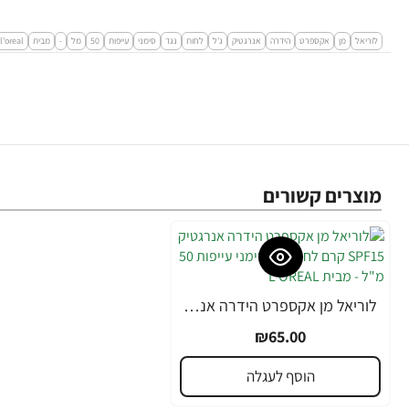
לוריאל
מן
אקספרט
הידרה
אנרגטיק
ג'ל
לחות
נגד
סימני
עייפות
50
מל
-
מבית
l'oreal
מוצרים קשורים
לוריאל מן אקספרט הידרה אנרגטיק SPF15 קרם לחות נגד סימני עייפות 50 מ"ל - מבית L'OREAL
₪65.00
הוסף לעגלה