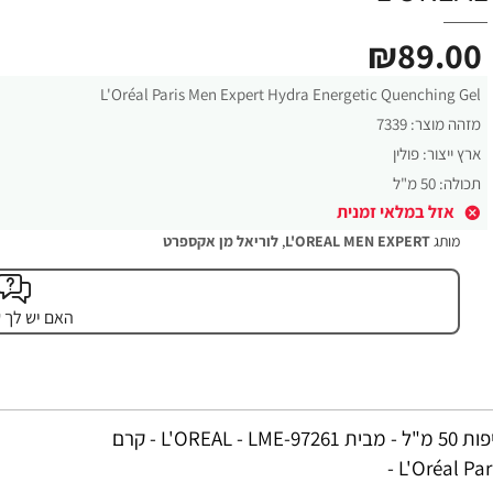
₪89.00
L'Oréal Paris Men Expert Hydra Energetic Quenching Gel
מזהה מוצר:
7339
ארץ ייצור:
פולין
תכולה:
50 מ"ל
אזל במלאי זמנית
מותג
L'OREAL MEN EXPERT
,
לוריאל מן אקספרט
האם יש לך 
לוריאל מן אקספרט הידרה אנרגטיק ג'ל לחות נגד סימני עייפות 50 מ"ל - מבית L'OREAL - LME-97261 - קרם