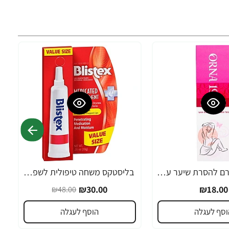
אורנה 19 קרם להסרת שיער עדין במיוחד 90 מ"ל
בליסטקס משחה טיפולית לשפתיים 10 גרם אריזה גדולה SPF 10 - מבית Blistex
-38%
₪30.00
₪18.00
₪48.00
וסף לעגלה
הוסף לעגלה