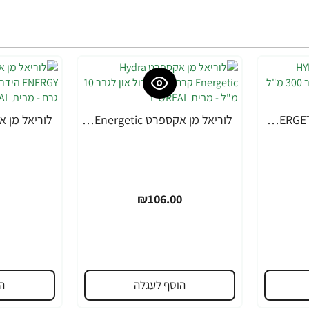
לוריאל מן אקספרט HYDRA ENERGETIC ג'ל רחצה לגבר 300 מ"ל - מבית L'OREAL
לוריאל מן אקספרט Hydra Energetic קרם עיניים רול און לגבר 10 מ"ל - מבית L'OREAL
₪106.00
הוסף לעגלה
ה