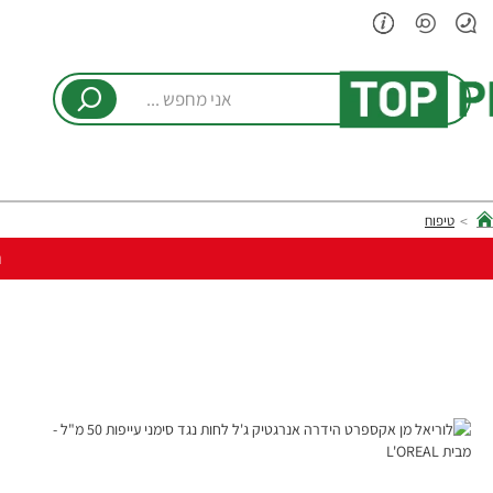
אני
מחפש
...
טיפוח
hom
ר