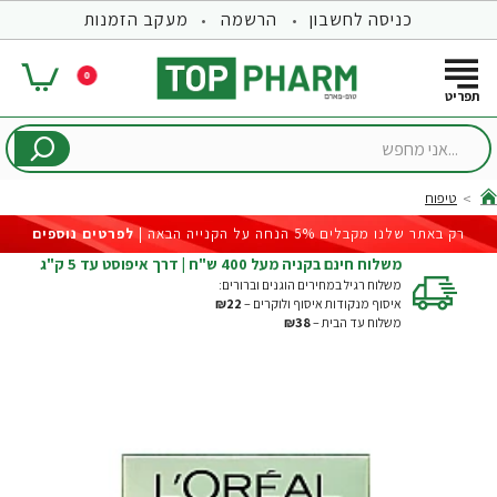
כניסה לחשבון
הרשמה
מעקב הזמנות
0
...אני
מחפש
טיפוח
hom
רק באתר שלנו מקבלים 5% הנחה על הקנייה הבאה |
לפרטים נוספים
משלוח חינם בקניה מעל 400 ש"ח | דרך איפוסט עד 5 ק"ג
משלוח רגיל במחירים הוגנים וברורים:
איסוף מנקודות איסוף ולוקרים –
₪22
משלוח עד הבית –
₪38