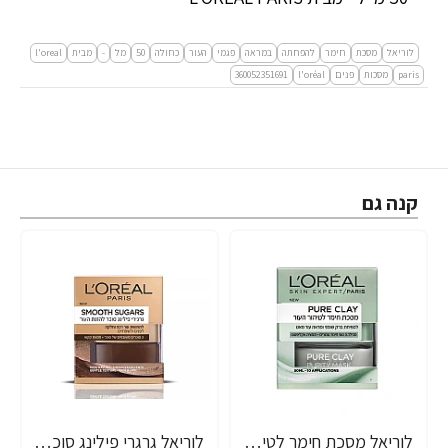
לוריאל
מסכת
חימר
להפחתה
במראה
פגמי
העור
כחולה
50
מל
-
מבית
l'oreal
paris
מסכות
פנים
l'oréal
360052351691
קנה גם
לוריאל מסכת חימר לטיהור העור ירוקה 50 מ"ל - מבית L'OREAL PARIS
לוריאל גרגרי פילינג סוכר להזנת העור חמאת קקאו 50 מ"ל - מבית L'OREAL PARIS