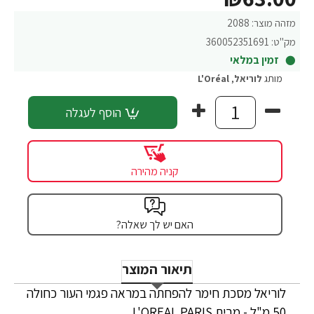
מזהה מוצר:
2088
מק"ט:
360052351691
זמין במלאי
מותג
לוריאל
,
L'Oréal
הוסף לעגלה
קניה מהירה
האם יש לך שאלה?
תיאור המוצר
לוריאל מסכת חימר להפחתה במראה פגמי העור כחולה
50 מ"ל - מבית L'OREAL PARIS