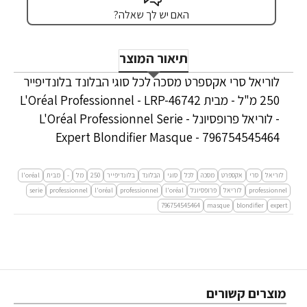
האם יש לך שאלה?
תיאור המוצר
לוריאל סרי אקספרט מסכה לכל סוגי הבלונד בלונדיפייר
250 מ"ל - מבית L'Oréal Professionnel - LRP-46742
- לוריאל פרופסיונל - L'Oréal Professionnel Serie
Expert Blondifier Masque - 796754545464
לוריאל
סרי
אקספרט
מסכה
לכל
סוגי
הבלונד
בלונדיפייר
250
מל
-
מבית
l'oréal
professionnel
לוריאל
פרופסיונל
l'oréal
professionnel
l'oréal
professionnel
serie
796754545464
masque
blondifier
expert
מוצרים קשורים