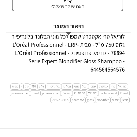
האם יש לך שאלה?
תיאור המוצר
לוריאל סרי אקספרט שמפו לכל גווני הבלונד בלונדיפייר
גלוס 750 מ"ל - מבית L'Oréal Professionnel - LRP-
78894 - לוריאל פרופסיונל - L’Oréal Professionnel
Serie Expert Blondifier Gloss Shampoo -
644564564576
לוריאל
סרי
אקספרט
שמפו
לכל
גווני
הבלונד
בלונדיפייר
גלוס
750
מל
-
מבית
l'oréal
professionnel
לוריאל
פרופסיונל
l'oréal
professionnel
l’oréal
professionnel
644564564576
shampoo
gloss
blondifier
expert
serie