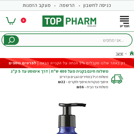
כניסה לחשבון
הרשמה
מעקב הזמנות
0
...אני
מחפש
שיער
hom
רק באתר שלנו מקבלים 5% הנחה על הקנייה הבאה |
לפרטים נוספים
משלוח חינם בקניה מעל 400 ש"ח | דרך איפוסט עד 5 ק"ג
משלוח רגיל במחירים הוגנים וברורים:
איסוף מנקודות איסוף ולוקרים –
₪22
משלוח עד הבית –
₪38