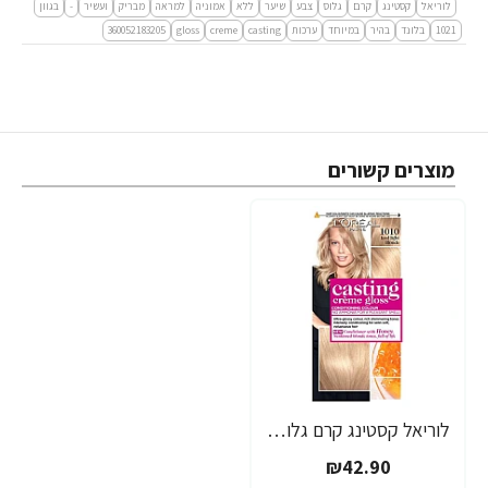
לוריאל
קסטינג
קרם
גלוס
צבע
שיער
ללא
אמוניה
למראה
מבריק
ועשיר
-
בגוון
1021
בלונד
בהיר
במיוחד
ערכות
casting
creme
gloss
360052183205
מוצרים קשורים
לוריאל קסטינג קרם גלוס צבע שיער ללא אמוניה למראה מבריק ועשיר - בגוון 1010 בלונד סופר בהיר
₪42.90