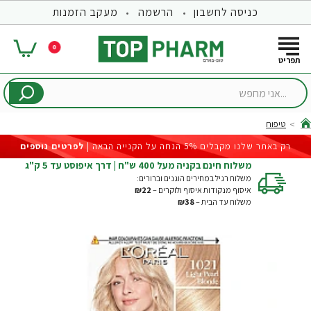
כניסה לחשבון
הרשמה
מעקב הזמנות
0
...אני
מחפש
טיפוח
hom
רק באתר שלנו מקבלים 5% הנחה על הקנייה הבאה |
לפרטים נוספים
משלוח חינם בקניה מעל 400 ש"ח | דרך איפוסט עד 5 ק"ג
משלוח רגיל במחירים הוגנים וברורים:
איסוף מנקודות איסוף ולוקרים –
₪22
משלוח עד הבית –
₪38