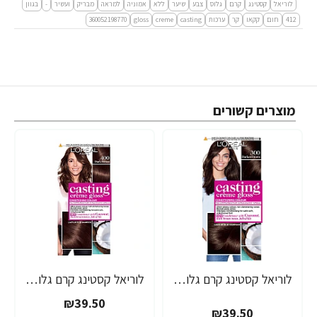
לוריאל
קסטינג
קרם
גלוס
צבע
שיער
ללא
אמוניה
למראה
מבריק
ועשיר
-
בגוון
412
חום
קקאו
קר
ערכות
casting
creme
gloss
360052198770
מוצרים קשורים
לוריאל קסטינג קרם גלוס צבע שיער ללא אמוניה למראה מבריק ועשיר - בגוון 300 חום כהה מאוד
לוריאל קסטינג קרם גלוס צבע שיער ללא אמוניה למראה מבריק ועשיר - בגוון 400 חום כהה
₪39.50
₪39.50