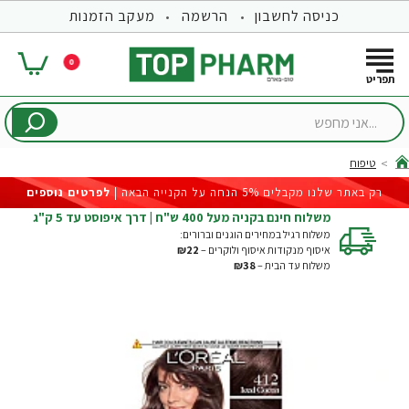
כניסה לחשבון
הרשמה
מעקב הזמנות
0
...אני
מחפש
טיפוח
hom
רק באתר שלנו מקבלים 5% הנחה על הקנייה הבאה |
לפרטים נוספים
משלוח חינם בקניה מעל 400 ש"ח | דרך איפוסט עד 5 ק"ג
משלוח רגיל במחירים הוגנים וברורים:
איסוף מנקודות איסוף ולוקרים –
₪22
משלוח עד הבית –
₪38