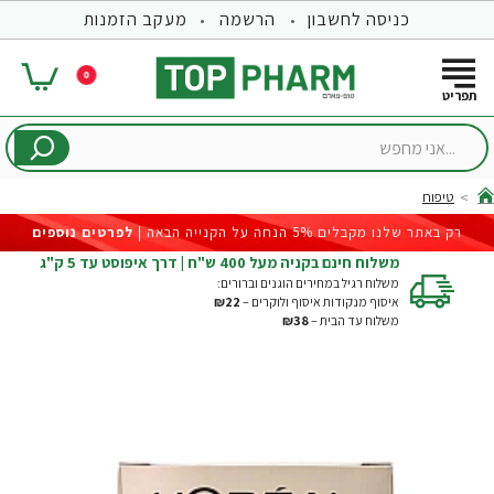
כניסה לחשבון
הרשמה
מעקב הזמנות
0
...אני
מחפש
טיפוח
hom
רק באתר שלנו מקבלים 5% הנחה על הקנייה הבאה |
לפרטים נוספים
משלוח חינם בקניה מעל 400 ש"ח | דרך איפוסט עד 5 ק"ג
משלוח רגיל במחירים הוגנים וברורים:
איסוף מנקודות איסוף ולוקרים –
₪22
משלוח עד הבית –
₪38