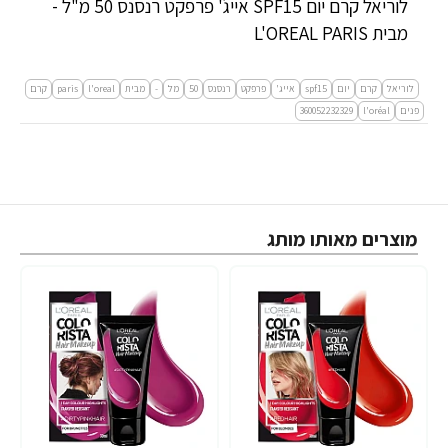
לוריאל קרם יום SPF15 אייג' פרפקט רנסנס 50 מ"ל -
מבית L'OREAL PARIS
לוריאל
קרם
יום
spf15
אייג'
פרפקט
רנסנס
50
מל
-
מבית
l'oreal
paris
קרם
פנים
l'oréal
360052232329
מוצרים מאותו מותג