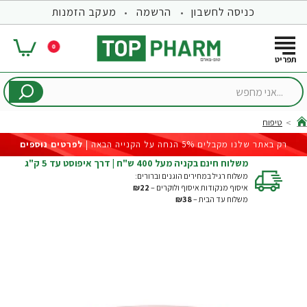
כניסה לחשבון
הרשמה
מעקב הזמנות
0
...אני
מחפש
טיפוח
hom
רק באתר שלנו מקבלים 5% הנחה על הקנייה הבאה |
לפרטים נוספים
משלוח חינם בקניה מעל 400 ש"ח | דרך איפוסט עד 5 ק"ג
משלוח רגיל במחירים הוגנים וברורים:
איסוף מנקודות איסוף ולוקרים –
₪22
משלוח עד הבית –
₪38