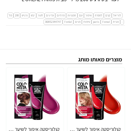
לוריאל
קרם
להסרת
איפור
עם
תמציות
פרחים
עדינים
לעור
יבש
ורגיש
200
מל
-
מבית
l'oreal
paris
טיפוח
פנים
l'oréal
360052344747
מוצרים מאותו מותג
קולוריסטה איפור לשיער אדום 30 מ"ל - מבית L'OREAL PARIS
קולוריסטה איפור לשיער ורוד כהה 30 מ"ל - מבית L'OREAL PARIS