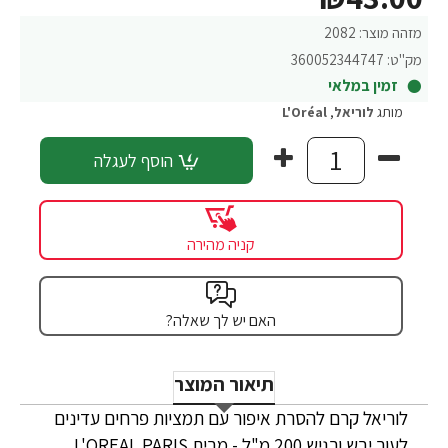
מזהה מוצר:
2082
מק"ט:
360052344747
זמין במלאי
מותג
לוריאל
,
L'Oréal
הוסף לעגלה
קניה מהירה
האם יש לך שאלה?
תיאור המוצר
לוריאל קרם להסרת איפור עם תמציות פרחים עדינים
לעור יבש ורגיש 200 מ"ל - מבית L'OREAL PARIS