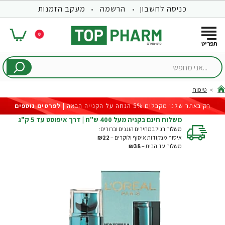
כניסה לחשבון
הרשמה
מעקב הזמנות
0
...אני
מחפש
טיפוח
hom
רק באתר שלנו מקבלים 5% הנחה על הקנייה הבאה |
לפרטים נוספים
משלוח חינם בקניה מעל 400 ש"ח | דרך איפוסט עד 5 ק"ג
משלוח רגיל במחירים הוגנים וברורים:
איסוף מנקודות איסוף ולוקרים –
₪22
משלוח עד הבית –
₪38