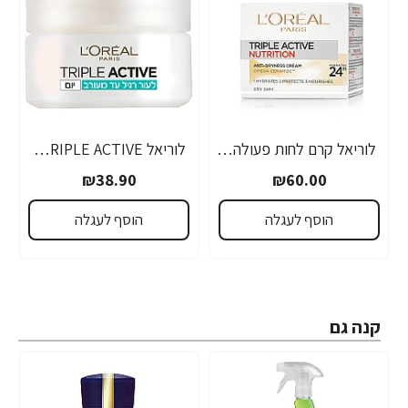
לוריאל קרם לחות פעולה משולשת נוטרישן לעור יבש עד יבש מאוד 50 מ"ל - מבית L'OREAL PARIS
לוריאל TRIPLE ACTIVE קרם לחות לפנים לעור רגיל ומעורב 50 מ"ל - מבית L'OREAL PARIS
₪38.90
₪60.00
הוסף לעגלה
הוסף לעגלה
קנה גם