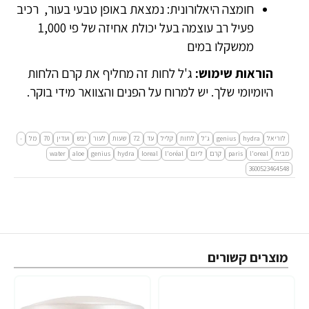
חומצה היאלורונית: נמצאת באופן טבעי בעור, רכיב
פעיל רב עוצמה בעל יכולת אחיזה של פי 1,000
ממשקלו במים
הוראות שימוש:
ג'ל לחות זה מחליף את קרם הלחות
היומיומי שלך. יש למרוח על הפנים והצוואר מידי בוקר.
לוריאל
hydra
genius
ג'ל
לחות
קליל
עד
72
שעות
לעור
יבש
ועדין
70
מל
-
מבית
l'oreal
paris
קרם
ליום
l'oréal
loreal
hydra
genius
aloe
water
3600523464548
מוצרים קשורים