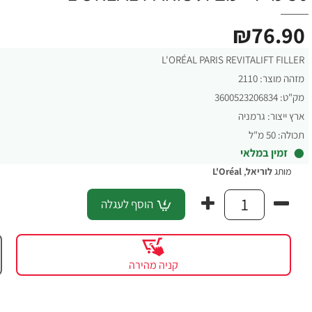
₪76.90
L'ORÉAL PARIS REVITALIFT FILLER
מזהה מוצר:
2110
מק"ט:
3600523206834
ארץ ייצור:
גרמניה
תכולה:
50 מ"ל
זמין במלאי
מותג
לוריאל
,
L'Oréal
הוסף לעגלה
קניה מהירה