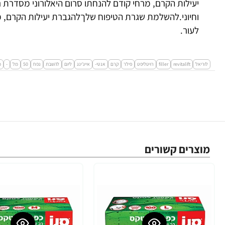
וחיוני.להשלמת שגרת הטיפוח שלךלהגברת יעילות הקרם, מר
לעור.
לוריאל
revitalift
filler
רויטליפט
פילר
קרם
אנטי-
אייג'ינג
ליום
להשבת
נפח
50
מל
-
מ
מוצרים קשורים