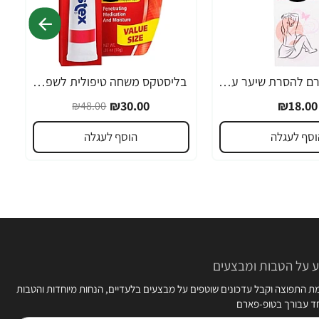
אורנה 19 קרם להסרת שיער עדין במיוחד 90 מ"ל
בליסטקס משחה טיפולית לשפתיים 10 גרם אריזה גדולה SPF 10 - מבית Blistex
-38%
₪30.00
₪18.00
₪48.00
וסף לעגלה
הוסף לעגלה
 על הטבות ומבצעים
 התפוצה וקבל עדכונים שוטפים על מבצעים בלעדיים, הנחות מיוחדות והטבות
חד עבורך בטופ-פארם