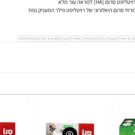
יעילות הקרם, מרחי קודם להנחתו סרום היאלורוני מסדרת רויטליפט סרום [HA] למראה עור מלא
חי סרום היאלורוני של רויטליפט פילר המעניק נפח
בית
l'oreal
paris
קרם
פנים
l'oréal
l'oréal
paris
revitalift
filler
3600523206834