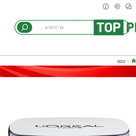
אני
מחפש
...
טיפוח
hom
ר