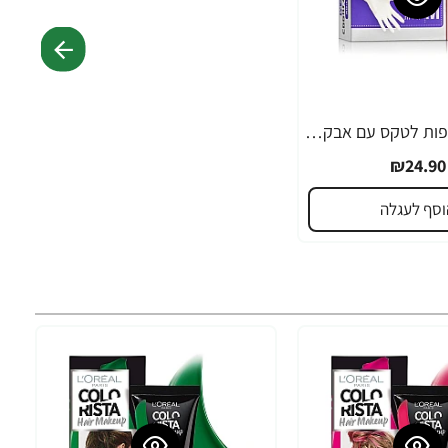
סנו סושי כפפות לטקס עם אבקה M גדול - 100 יחידות
₪24.90
וסף לעגלה