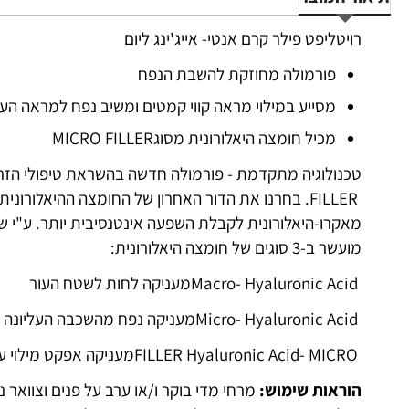
רויטליפט פילר קרם אנטי- אייג'ינג ליום
פורמולה מחוזקת להשבת הנפח
מסייע במילוי מראה קווי קמטים ומשיב נפח למראה העו
מכיל חומצה היאלורונית מסוג
MICRO FILLER
טכנולוגיה מתקדמת - פורמולה חדשה בהשראת טיפולי הזר
FILLER
מאקרו-היאלורונית לקבלת השפעה אינטנסיבית יותר. ע
"
י ש
מועשר ב-3 סוגים של חומצה היאלורונית:
Macro- Hyaluronic Acid
מעניקה לחות לשטח העור
Micro- Hyaluronic Acid
מעניקה נפח מהשכבה העליונה ש
FILLER Hyaluronic Acid- MICRO
מעניקה אפקט מילוי ע
הוראות שימוש:
מרחי מדי בוקר ו/או ערב על פנים וצוואר 