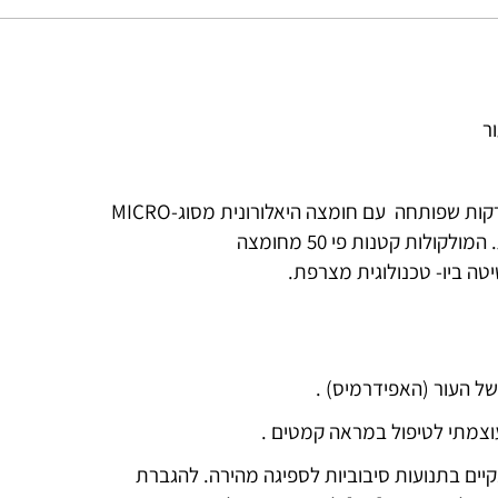
ר
קות שפותחה עם חומצה היאלורונית מסוג
MICRO-
. בחרנו את הדור האחרון של החומצה ההיאלורונית. המולקולות קטנות פי 50 מחומצה
יטה ביו- טכנולוגית מצרפת
.
ל העור (האפידרמיס)
.
וצמתי לטיפול במראה קמטים
.
נקיים בתנועות סיבוביות לספיגה מהירה. להגברת