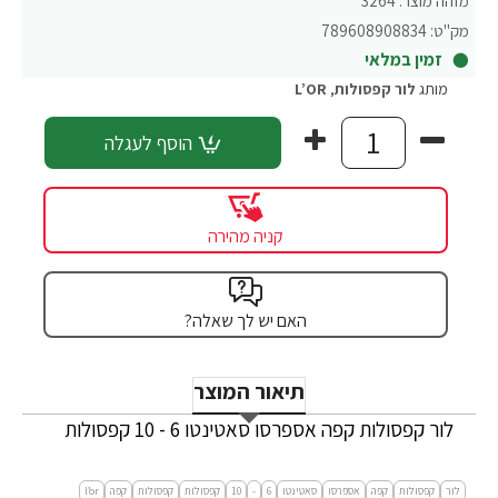
מזהה מוצר:
3264
מק"ט:
789608908834
זמין במלאי
מותג
לור קפסולות
,
L’OR
הוסף לעגלה
קניה מהירה
האם יש לך שאלה?
תיאור המוצר
לור קפסולות קפה אספרסו סאטינטו 6 - 10 קפסולות
לור
קפסולות
קפה
אספרסו
סאטינטו
6
-
10
קפסולות
קפסולות
קפה
l’or