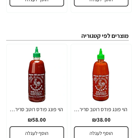
מוצרים לפי קטגוריה
הוי פונג פודס רוטב סריראצ'ה פלפל צ'ילי חריף 435 גרם - מבית HUY FONG FOODS
הוי פונג פודס רוטב סריראצ'ה פלפל צ'ילי חריף 793 גרם - מבית HUY FONG FOODS
₪58.00
₪38.00
הוסף לעגלה
הוסף לעגלה