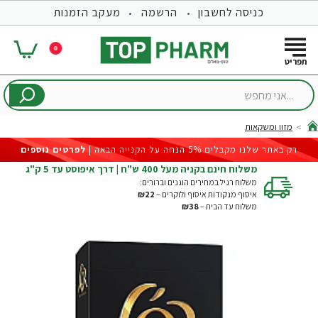
כניסה לחשבון
הרשמה
מעקב הזמנות
0
...אני
מחפש
מזון ומשקאות
hom
רק באתר שלנו מקבלים 5% הנחה על הקנייה הבאה |
לפרטים נוספים
משלוח חינם בקניה מעל 400 ש"ח | דרך איפוסט עד 5 ק"ג
משלוח רגיל במחירים הוגנים וברורים:
איסוף מנקודות איסוף ולוקרים –
₪22
משלוח עד הבית –
₪38