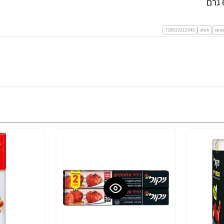
729010312940
stick
spe