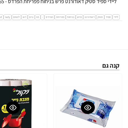
ליידי ספיד סטיק דאודורנט פרש בניחוח פפריחת הפרדס - 65 גרם
ליידי
ספיד
סטיק
דאודורנט
פרש
בניחוח
פפריחת
הפרדס
-
65
גרם
דאו
לנשים
lady
ed
קנה גם