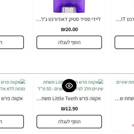
ליידי ספיד סטיק דאודורנט TEEN SPIRIT תות - 65 גרם
ליידי ספיד סטיק דאודורנט ג'ל אלוורה - 65 גרם
₪20.00
הוסף לעגלה
ה
אקווה פרש JUNIOR משחת שיניים לילדים +6 - 50 מ"ל
אקווה פרש Little Teeth משחת שיניים חלב לגילאי 0-5 שנים - 50 מ"ל
₪12.90
הוסף לעגלה
ה