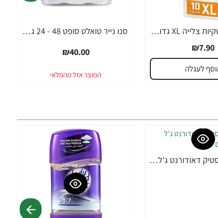
סנו סושי ששקיות צלייה XL גדולות - 10 יחידות
סנו נייר טואלט סופט 48 - 24 גלילים
₪7.90
₪40.00
וסף לעגלה
ליידי ספיד סטיק דאודורנט ג'ל מרענן - 65 גרם