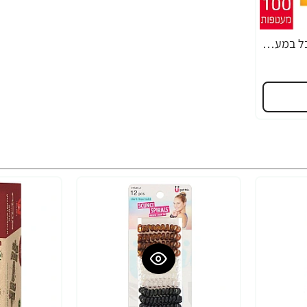
ליפטון תה שחור ילו לייבל במעטפה 100 שקיקים