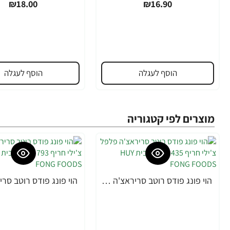
₪18.00
₪16.90
הוסף לעגלה
הוסף לעגלה
מוצרים לפי קטגוריה
הוי פונג פודס רוטב סריראצ'ה פלפל צ'ילי חריף 435 גרם - מבית HUY FONG FOODS