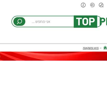
אני
מחפש
...
מזון ומשקאות
hom
ר