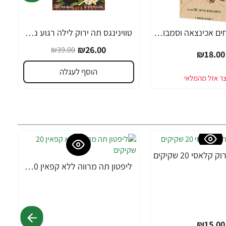
סודות הצמחים אכינצאה וסמבוק ויסוצקי 20 שקיקים
טווינינגס תה ירוק לילה רגוע נטול קפאין טבעי 20 שקיות - מבית Twinings
-33%
₪26.00
₪39.00
₪18.00
הוסף לעגלה
לאסי 20 שקיקים
ליפטון תה מרווה ללא קפאין 20 שקיקים
₪15.00