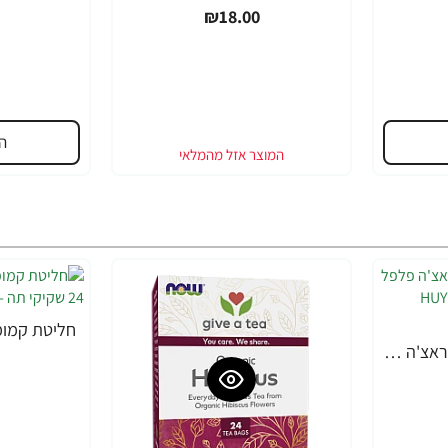
₪18.00
ה
-20%
הוי פונג פודס רוטב סריראצ'ה פלפל צ'ילי חריף 793 גרם - מבית HUY FONG FOODS