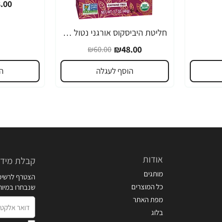
.00
חליטת היביסקוס אורגני נטול קפאין 24 שקיקי תה - מבית NOW FOODS
-20%
₪48.00
₪60.00
הוסף לעגלה
ה
אודות
קבלת מידע
מותגים
הצטרף לרשימת
כל המוצרים
שנבחרו במיו
מפת האתר
דואר
בלוג
אלקטרוני