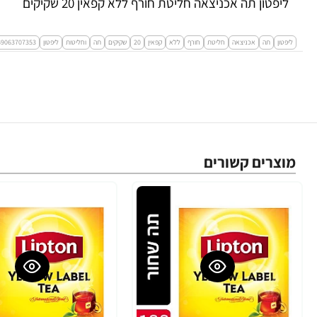
ליפטון תה אכניצאה חליטת חורף ללא קפאין 20 שקיקים
ליפטון
תה
אכניצאה
חליטת
חורף
ללא
קפאין
20
שקיקים
תה
וחליטות
ליפטון
69063707353
מוצרים קשורים