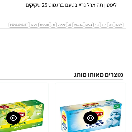
ליפטון תה ארל גריי בטעם ברגמוט 25 שקיקים
ליפטון
תה
ארל
גריי
בטעם
ברגמוט
25
שקיקים
תה
וחליטות
ליפטון
869063707337
מוצרים מאותו מותג