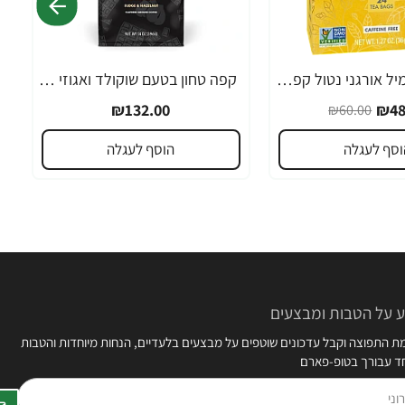
חליטת קמומיל אורגני נטול קפאין 24 שקיקי תה - מבית NOW FOODS
קפה טחון בטעם שוקולד ואגוזי לוז 283 גרם - מבית Death Wish Coffee
₪132.00
₪48
₪60.00
וסף לעגלה
הוסף לעגלה
 על הטבות ומבצעים
 התפוצה וקבל עדכונים שוטפים על מבצעים בלעדיים, הנחות מיוחדות והטבות
חד עבורך בטופ-פארם