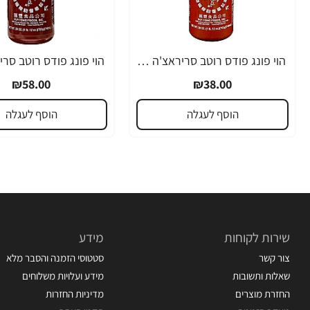
הוי פונג פודס רוטב סריראצ'ה פלפל צ'ילי חריף 435 גרם - מבית HUY FONG FOODS
₪58.00
₪38.00
הוסף לעגלה
הוסף לעגלה
שירות לקוחות
מידע
צור קשר
סטטוסי הזמנה והסבר מלא
שאלות ותשובות
מידע ועלויות משלוחים
החזרת מוצרים
מדיניות החזרות