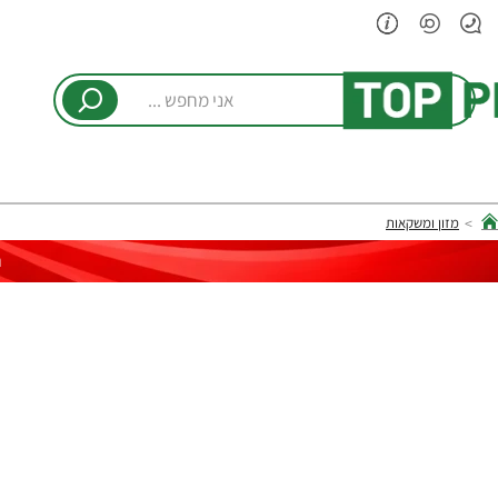
אני
מחפש
...
מזון ומשקאות
hom
ר