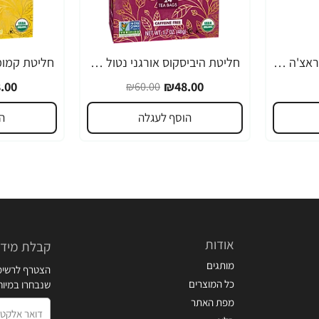
הוי פונג פודס רוטב סריראצ'ה פלפל צ'ילי חריף 793 גרם - מבית HUY FONG FOODS
חליטת היביסקוס אורגני נטול קפאין 24 שקיקי תה - מבית NOW FOODS
-20%
-20%
.00
₪48.00
₪60.00
הוסף לעגלה
ה
אודות
קבלת מידע
מותגים
הצטרף לרשימת
כל המוצרים
שנבחרו במיו
מפת האתר
דואר